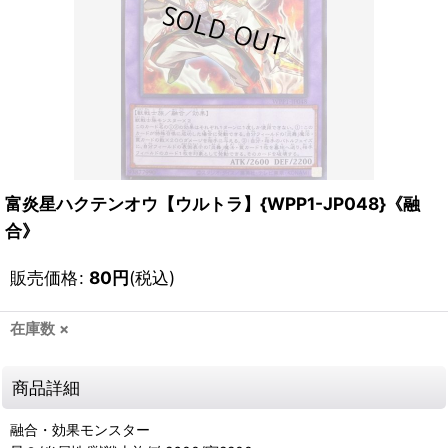
富炎星ハクテンオウ【ウルトラ】{WPP1-JP048}《融
合》
販売価格
:
80
円
(税込)
在庫数 ×
商品詳細
融合・効果モンスター