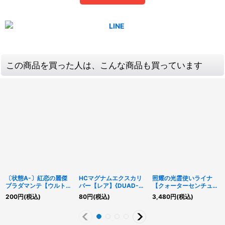
この商品を買った人は、こんな商品も買っています
〔状態A-〕紅恋の麗傑
HCマグナムエクスカリ
照耀の光霊使いライナ
ブラダマンテ【ウルト
バー【レア】{DUAD-
【クォーターセンチュリ
ラ】{YO06-JP001}《モ
JP044}《エクシーズ》
ーシークレット】
200
円
(税込)
80
円
(税込)
3,480
円
(税込)
ンスター》
{QCCP-JP191}《リン
ク》