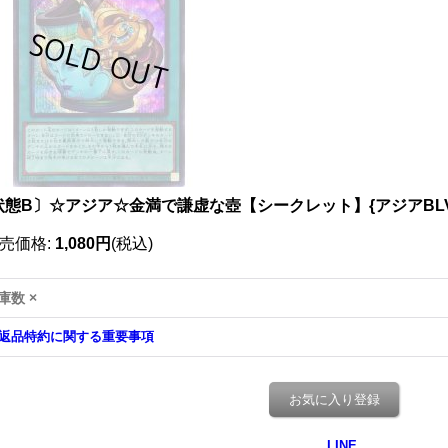
状態B〕☆アジア☆金満で謙虚な壺【シークレット】{アジアBLVO
売価格
:
1,080円
(税込)
庫数 ×
返品特約に関する重要事項
お気に入り登録