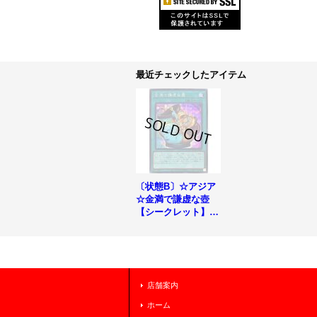
最近チェックしたアイテム
〔状態B〕☆アジア
☆金満で謙虚な壺
【シークレット】
{アジアBLVO-JP06
5}《魔法》
店舗案内
ホーム