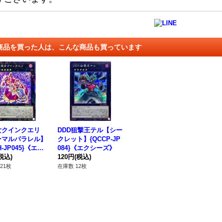
商品を買った人は、こんな商品も買っています
女クインクエリ
DDD狙撃王テル【シー
ーマルパラレル】
クレット】{QCCP-JP
H-JP045}《エク
084}《エクシーズ》
ズ》
税込)
120円
(税込)
21枚
在庫数 12枚