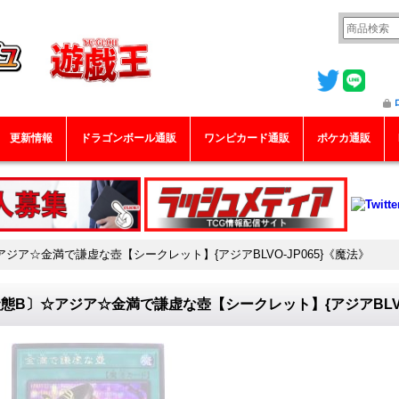
更新情報
ドラゴンボール通販
ワンピカード通販
ポケカ通販
ジア☆金満で謙虚な壺【シークレット】{アジアBLVO-JP065}《魔法》
態B〕☆アジア☆金満で謙虚な壺【シークレット】{アジアBLVO-