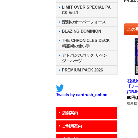
LIMIT OVER SPECIAL PA
CK Vol.1
深淵のオーバーフォース
この
BLAZING DOMINION
THE CHRONICLES DECK
精霊術の使い手
アドバンスパック リベン
ジ・ハーツ
PREMIUM PACK 2026
召煌
【ノ
{DBJ
Tweets by cardrush_online
シー
80円
(
在庫数 
店舗案内
ご利用案内