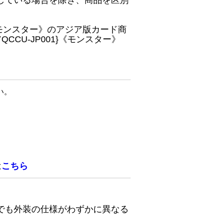
している場合を除き、商品を区別
}《モンスター》のアジア版カード商
CU-JP001}《モンスター》
い。
は
こちら
でも外装の仕様がわずかに異なる