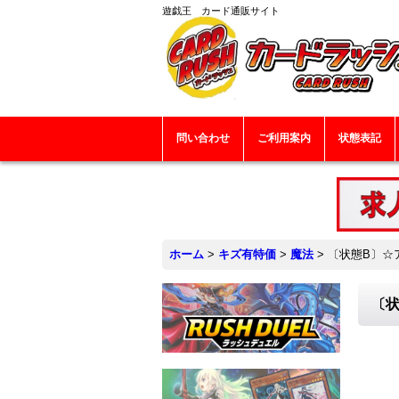
遊戯王 カード通販サイト
問い合わせ
ご利用案内
状態表記
ホーム
>
キズ有特価
>
魔法
>
〔状態B〕☆ア
〔状