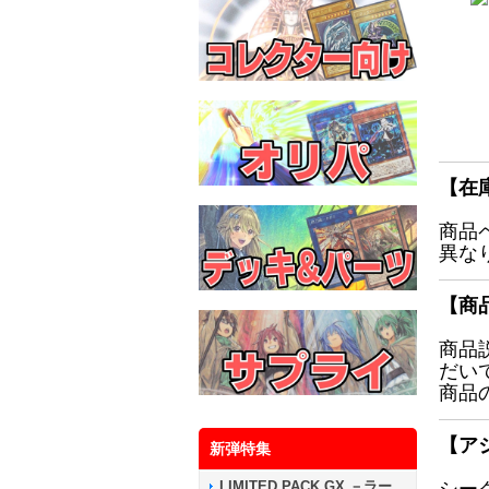
【在
商品
異な
【商
商品
だい
商品
【ア
新弾特集
LIMITED PACK GX －ラー