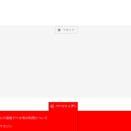
リセット
ページトップへ
トの価格データ等の利用について
マガジン