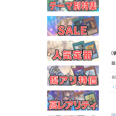
〔
販
在