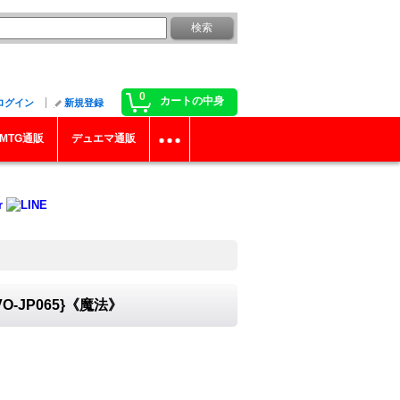
0
カートの中身
ログイン
新規登録
MTG通販
デュエマ通販
JP065}《魔法》