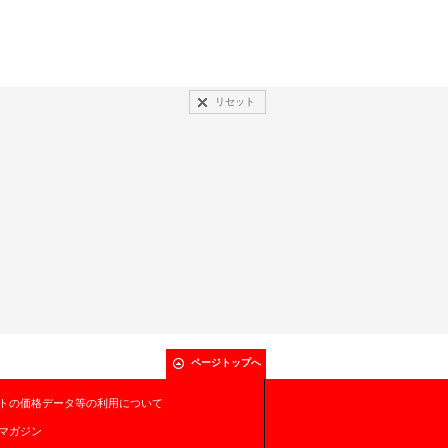
リセット
ページトップへ
トの価格データ等の利用について
マガジン