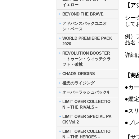
【ア
イエロー－
BEYOND THE BRAVE
シー
して
アドバンスパックユニオ
ン・ベース
例）
WORLD PREMIERE PACK
品名
2026
REVOLUTION BOOSTER
詳細
－トゥーン・ウィッチクラ
フト・破械
CHAOS ORIGINS
【商
極光のライジング
●カ
オーバーラッシュパック4
●鑑
LIMIT OVER COLLECTIO
N －THE RIVALS－
●ス
LIMIT OVER SPECIAL PA
●プ
CK Vol.2
LIMIT OVER COLLECTIO
【サ
N －THE HEROES－