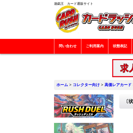
遊戯王 カード通販サイト
問い合わせ
ご利用案内
状態表記
ホーム
>
コレクター向け
>
高価レアカード
〔状