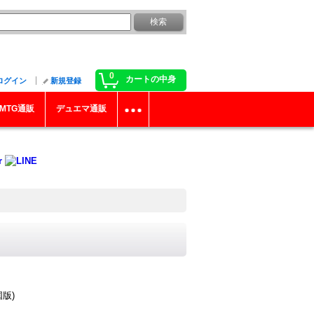
0
カートの中身
ログイン
新規登録
MTG通販
デュエマ通販
版)