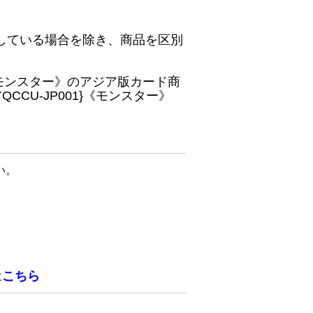
している場合を除き、商品を区別
}《モンスター》のアジア版カード商
CU-JP001}《モンスター》
い。
は
こちら