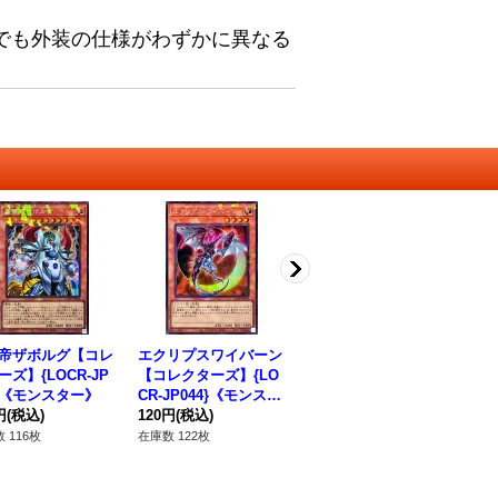
でも外装の仕様がわずかに異なる
帝ザボルグ【コレ
エクリプスワイバーン
Gゴーレムクリスタル
宿
ーズ】{LOCR-JP
【コレクターズ】{LO
ハート【コレクター
クタ
0}《モンスター》
CR-JP044}《モンスタ
ズ】{LOCH-JP065}
0
円
(税込)
ー》
120円
(税込)
《リンク》
120円
(税込)
12
 116枚
在庫数 122枚
在庫数 186枚
在庫