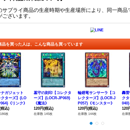
のサプライ商品の生産時期や生産場所により、同一商品
がございます。
商品を買った人は、こんな商品も買っています
チナガジェット
墓守の刻印【コレクタ
輪廻竜サンサーラ【コ
轟雷
クターズ】{LO
ーズ】{LOCR-JP069}
レクターズ】{LOCR-J
クタ
JP064}《リンク》
《魔法》
P057}《モンスター》
04
(税込)
120円
(税込)
120円
(税込)
120
186枚
在庫数 145枚
在庫数 144枚
在庫数