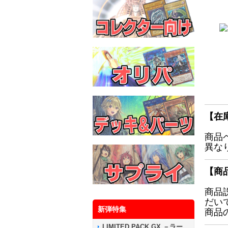
【在
商品
異な
【商
商品
だい
新弾特集
商品
LIMITED PACK GX －ラー