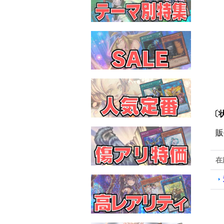
〔
販
在