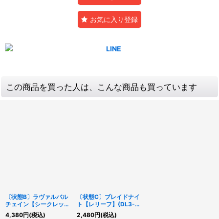
お気に入り登録
この商品を買った人は、こんな商品も買っています
〔状態B〕ラヴァルバル
〔状態C〕ブレイドナイ
チェイン【シークレッ
ト【レリーフ】{DL3-
ト】{DT13-JP035}《エ
136}《モンスター》
4,380
円
(税込)
2,480
円
(税込)
クシーズ》