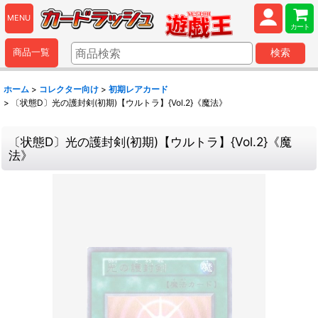
MENU
カート
商品一覧
検索
ホーム
>
コレクター向け
>
初期レアカード
>
〔状態D〕光の護封剣(初期)【ウルトラ】{Vol.2}《魔法》
〔状態D〕光の護封剣(初期)【ウルトラ】{Vol.2}《魔
法》