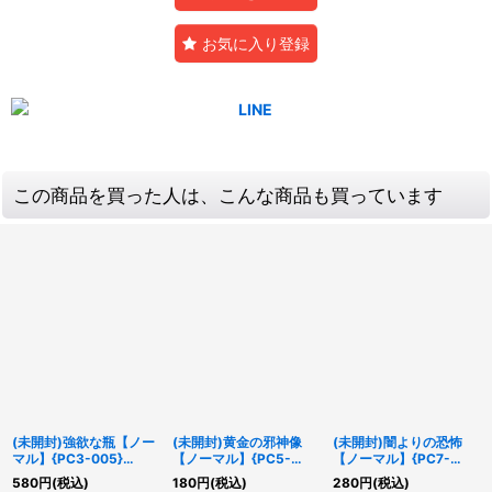
お気に入り登録
この商品を買った人は、こんな商品も買っています
(未開封)強欲な瓶【ノー
(未開封)黄金の邪神像
(未開封)闇よりの恐怖
マル】{PC3-005}
【ノーマル】{PC5-
【ノーマル】{PC7-
《罠》
JP001}《罠》
JP006}《モンスター》
580
円
(税込)
180
円
(税込)
280
円
(税込)