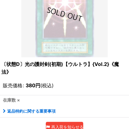
〔状態D〕光の護封剣(初期)【ウルトラ】{Vol.2}《魔
法》
販売価格
:
380
円
(税込)
在庫数 ×
返品特約に関する重要事項
再入荷を知らせる