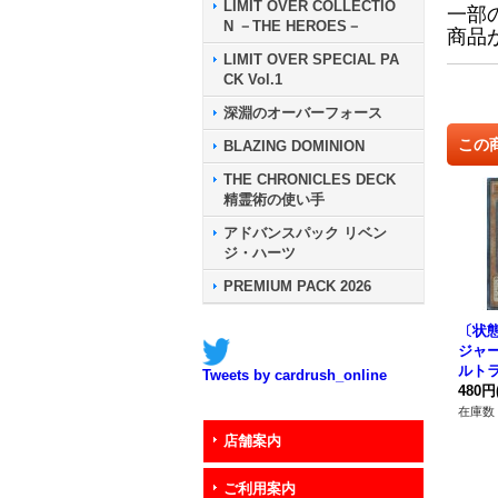
LIMIT OVER COLLECTIO
一部
N －THE HEROES－
商品
LIMIT OVER SPECIAL PA
CK Vol.1
深淵のオーバーフォース
この
BLAZING DOMINION
THE CHRONICLES DECK
精霊術の使い手
アドバンスパック リベン
ジ・ハーツ
PREMIUM PACK 2026
〔状
ジャ
ルトラ】
Tweets by cardrush_online
《モ
480円
在庫数 
店舗案内
ご利用案内