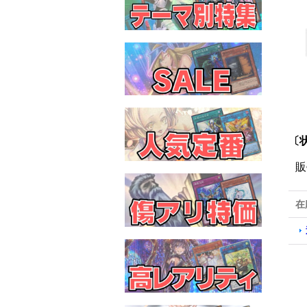
〔
販
在