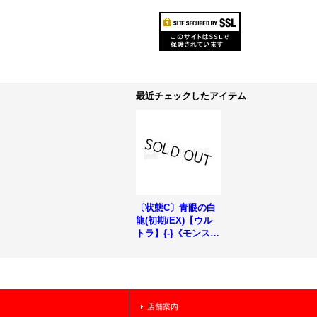
最近チェックしたアイテム
〔状態C〕青眼の白
龍(初期/EX)【ウル
トラ】{-}《モンスタ
ー》
店舗案内