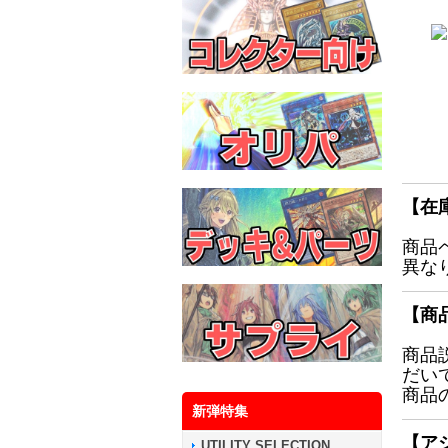
【在
商品
異な
【商
商品
だい
商品
新弾特集
【ア
UTILITY SELECTION