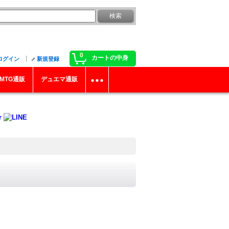
0
カートの中身
ログイン
新規登録
MTG通販
デュエマ通販