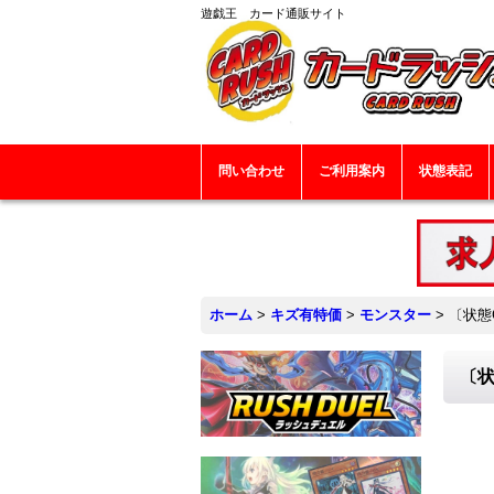
遊戯王 カード通販サイト
問い合わせ
ご利用案内
状態表記
ホーム
>
キズ有特価
>
モンスター
>
〔状態
〔状