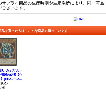
のサプライ商品の生産時期や生産場所により、同一商品
がございます。
商品を買った人は、こんな商品も買っています
態B〕カオスソル
ー開闢の使者【ウ
{EE2-JP025}
ンスター》
(税込)
29枚