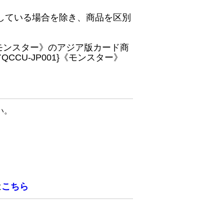
している場合を除き、商品を区別
}《モンスター》のアジア版カード商
CU-JP001}《モンスター》
い。
は
こちら