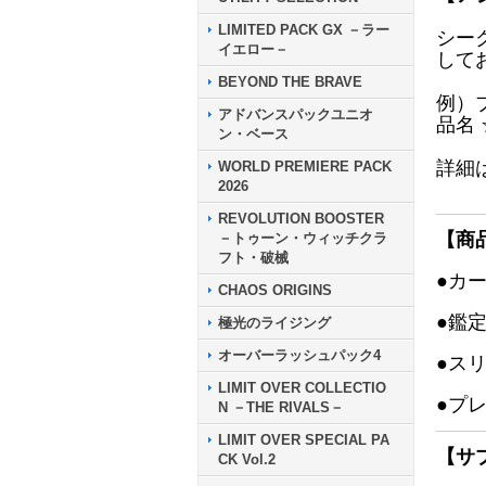
LIMITED PACK GX －ラー
シー
イエロー－
して
BEYOND THE BRAVE
例）
アドバンスパックユニオ
品名
ン・ベース
詳細
WORLD PREMIERE PACK
2026
REVOLUTION BOOSTER
【商
－トゥーン・ウィッチクラ
フト・破械
●カ
CHAOS ORIGINS
●鑑
極光のライジング
オーバーラッシュパック4
●ス
LIMIT OVER COLLECTIO
●プ
N －THE RIVALS－
LIMIT OVER SPECIAL PA
【サ
CK Vol.2