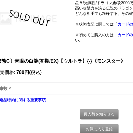
星８/光属性/ドラゴン族/攻3000/守
高い攻撃力を誇る伝説のドラゴン
どんな相手でも粉砕する、その破
※状態表記に関しては「
カードの
※初めてご購入の方は「
カードの
い。
状態C〕青眼の白龍(初期/EX)【ウルトラ】{-}《モンスター》
売価格
:
780円
(税込)
庫数 ×
返品特約に関する重要事項
再入荷を知らせる
お気に入り登録