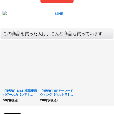
この商品を買った人は、こんな商品も買っています
〔状態B〕No41泥睡魔獣
〔状態B〕BFアーマード
バグースカ【レア】
ウィング【ウルトラ】
{CP17-JP042}《エクシ
{CRMS-JP041}《シン
50
円
(税込)
280
円
(税込)
ーズ》
クロ》