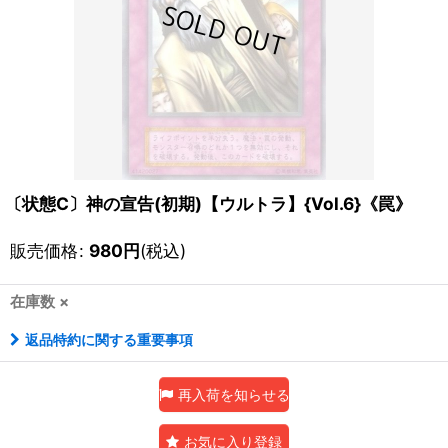
〔状態C〕神の宣告(初期)【ウルトラ】{Vol.6}《罠》
販売価格
:
980
円
(税込)
在庫数 ×
返品特約に関する重要事項
再入荷を知らせる
お気に入り登録