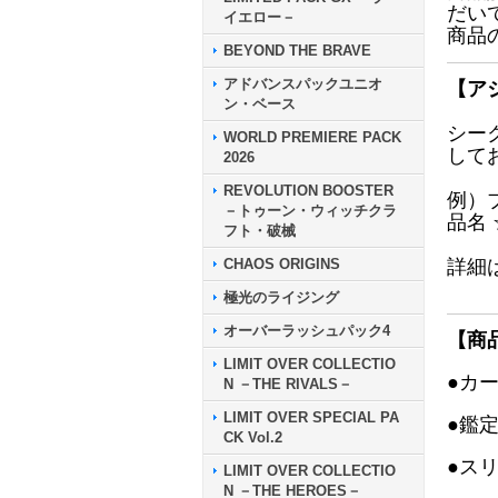
だい
イエロー－
商品
BEYOND THE BRAVE
アドバンスパックユニオ
【ア
ン・ベース
シー
WORLD PREMIERE PACK
して
2026
REVOLUTION BOOSTER
例）
－トゥーン・ウィッチクラ
品名
フト・破械
CHAOS ORIGINS
詳細
極光のライジング
オーバーラッシュパック4
【商
LIMIT OVER COLLECTIO
●カ
N －THE RIVALS－
LIMIT OVER SPECIAL PA
●鑑
CK Vol.2
●ス
LIMIT OVER COLLECTIO
N －THE HEROES－