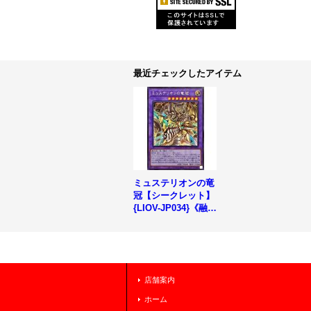
最近チェックしたアイテム
ミュステリオンの竜
冠【シークレット】
{LIOV-JP034}《融
合》
店舗案内
ホーム