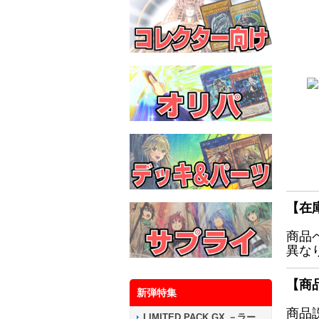
【在
商品
異な
【商
新弾特集
商品
LIMITED PACK GX －ラー