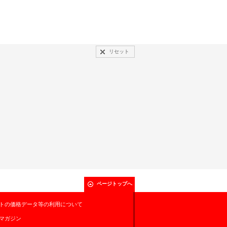
リセット
ページトップへ
トの価格データ等の利用について
マガジン