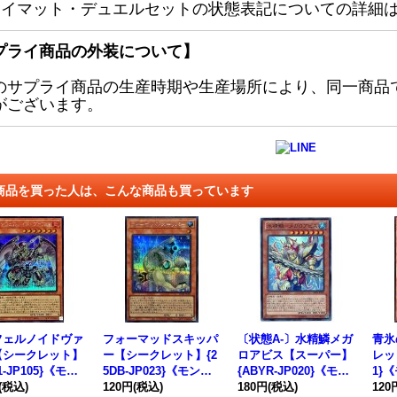
レイマット・デュエルセットの状態表記についての詳細
プライ商品の外装について】
のサプライ商品の生産時期や生産場所により、同一商品
がございます。
商品を買った人は、こんな商品も買っています
フェルノイドヴァ
フォーマッドスキッパ
〔状態A-〕水精鱗メガ
青氷
【シークレット】
ー【シークレット】{2
ロアビス【スーパー】
レット
1-JP105}《モン
5DB-JP023}《モンス
{ABYR-JP020}《モン
1}
ー》
(税込)
ター》
120円
(税込)
スター》
180円
(税込)
120