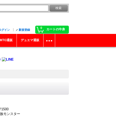
0
カートの中身
ログイン
新規登録
MTG通販
デュエマ通販
1500
族モンスター