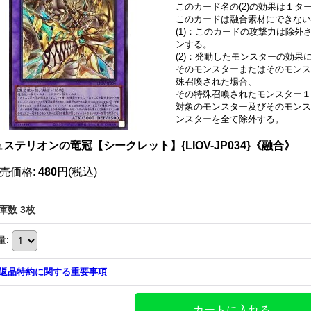
このカード名の(2)の効果は１
このカードは融合素材にできない
(1)：このカードの攻撃力は除外
ンする。
(2)：発動したモンスターの効果
そのモンスターまたはそのモンス
殊召喚された場合、
その特殊召喚されたモンスター１
対象のモンスター及びそのモンス
ンスターを全て除外する。
ステリオンの竜冠【シークレット】{LIOV-JP034}《融合》
売価格
:
480円
(税込)
庫数 3枚
量
:
返品特約に関する重要事項