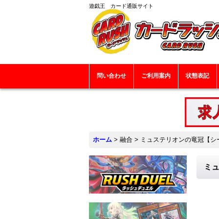
遊戯王 カード通販サイト
問い合わせ
ご利用案内
状態表記
ホーム
>
融合
>
ミュステリオンの竜冠【シークレ
ミュ