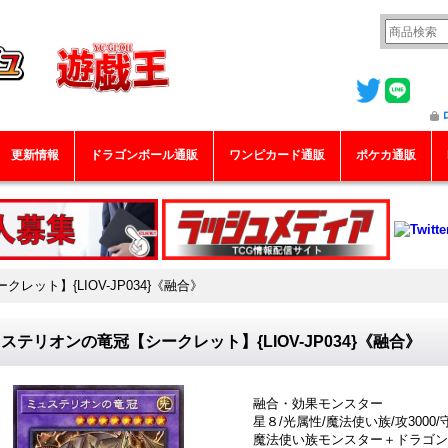
更新情報
ドラゴンボール通販
ワンピカード通販
ポケカ通販
ット】{LIOV-JP034}《融合》
ステリオンの竜冠【シークレット】{LIOV-JP034}《融合》
融合・効果モンスター
星８/光属性/魔法使い族/攻3000/守
魔法使い族モンスター＋ドラゴン