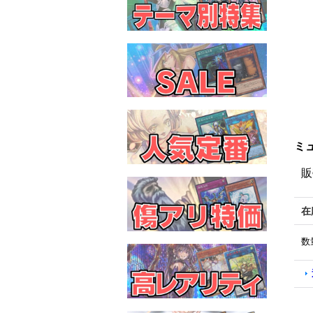
ミュ
販
在
数