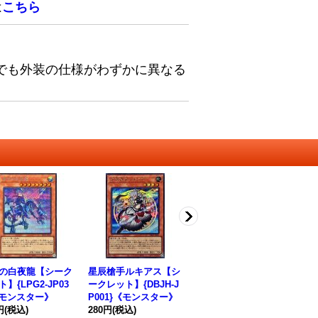
は
こちら
でも外装の仕様がわずかに異なる
の白夜龍【シーク
星辰槍手ルキアス【シ
カプシーヤミーウェイ
生
】{LPG2-JP03
ークレット】{DBJH-J
【ノーマル】{DBJH-J
【
《モンスター》
P001}《モンスター》
P019}《シンクロ》
P7
円
(税込)
280円
(税込)
50円
(税込)
ズ
68