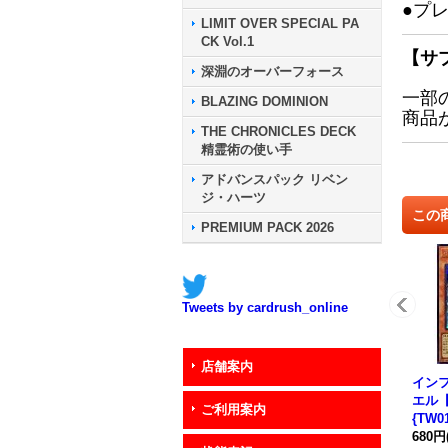
●プ
LIMIT OVER SPECIAL PA
CK Vol.1
【サ
深淵のオーバーフォース
一部
BLAZING DOMINION
商品
THE CHRONICLES DECK
精霊術の使い手
アドバンスパック リベン
ジ・ハーツ
この
PREMIUM PACK 2026
Tweets by cardrush_online
店舗案内
イン
エル
ご利用案内
{TW0
スタ
680円