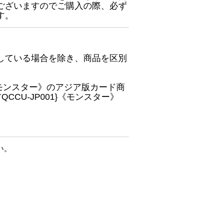
ございますのでご購入の際、必ず
す。
している場合を除き、商品を区別
}《モンスター》のアジア版カード商
CU-JP001}《モンスター》
い。