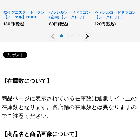
@イグニスタートークン
ヴァレルソードドラゴン
ヴァレルコードドラゴン
【ノーマル】{19CC-
(左向)【シークレット】
【シークレット】
JP001}《トークン》
{PAC1-JP029}《リン
{BODE-JP050}《リン
180
円
(税込)
80
円
(税込)
120
円
(税込)
ク》
ク》
【在庫数について】
商品ページに表示されている在庫数は通販サイト上の
在庫数となります。各店舗の在庫数とは異なりますの
でご注意ください。
【商品名と商品画像について】