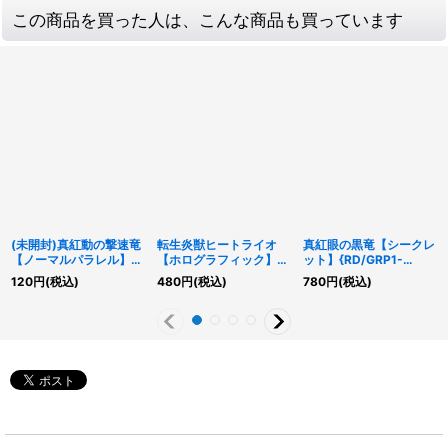
この商品を買った人は、こんな商品も買っています
(未開封)真紅動の撃速竜
転生炎獣ヒートライオ
真紅眼の黒竜【シークレ
【ノーマルパラレル】
【ホログラフィック】
ット】{RD/GRP1-
{RD/ECG1-JP018}
{DP28-JP000}《リン
JP016}《RDモンスタ
120
円
(税込)
480
円
(税込)
780
円
(税込)
《RDモンスター》
ク》
ー》