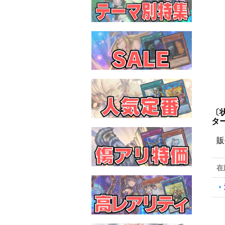
〔状
タ
販
在