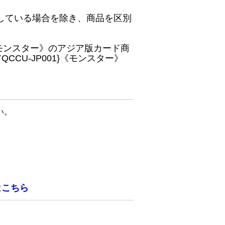
している場合を除き、商品を区別
}《モンスター》のアジア版カード商
CU-JP001}《モンスター》
い。
は
こちら