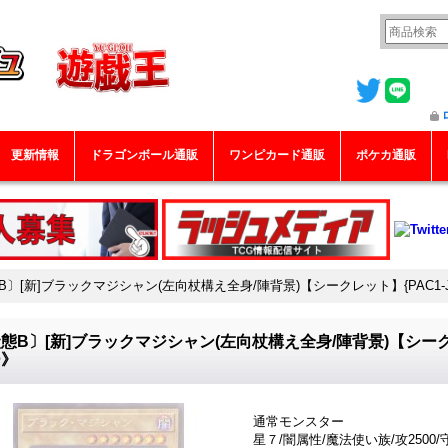
更新情報
ドラゴンボール通販
ワンピカード通販
ポケカ通販
B〕[新]ブラックマジシャン(左向杖構え全身/陣背景)【シークレット】{PAC1-J
態B〕[新]ブラックマジシャン(左向杖構え全身/陣背景)【シークレ
ー》
通常モンスター
星７/闇属性/魔法使い族/攻2500/守