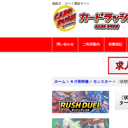
遊戯王 カード通販サイト
問い合わせ
ご利用案内
状態表記
ホーム
>
キズ有特価
>
モンスター
>
〔状態
〔状
タ