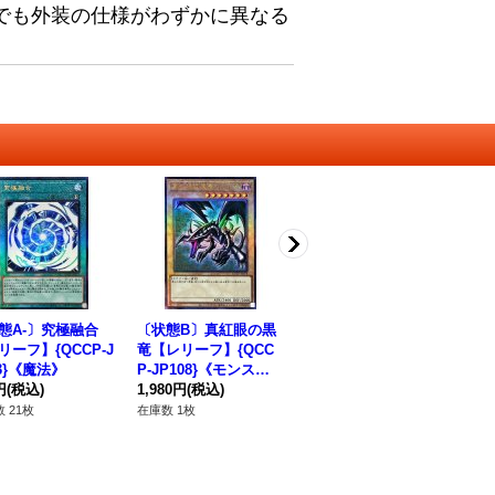
でも外装の仕様がわずかに異なる
態A-〕究極融合
〔状態B〕真紅眼の黒
絵札の絆【ノーマル】
リーフ】{QCCP-J
竜【レリーフ】{QCC
{WPP2-JP008}《罠》
13}《魔法》
P-JP108}《モンスタ
80円
(税込)
円
(税込)
ー》
1,980円
(税込)
在庫数 81枚
 21枚
在庫数 1枚