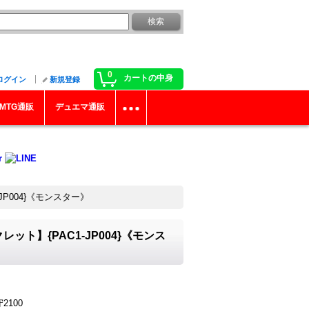
0
カートの中身
ログイン
新規登録
MTG通販
デュエマ通販
P004}《モンスター》
ット】{PAC1-JP004}《モンス
2100