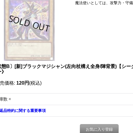
魔法使いとしては、攻撃力・守備
態B〕[新]ブラックマジシャン(左向杖構え全身/陣背景)【シークレ
ー》
売価格
:
120円
(税込)
庫数 ×
返品特約に関する重要事項
お気に入り登録