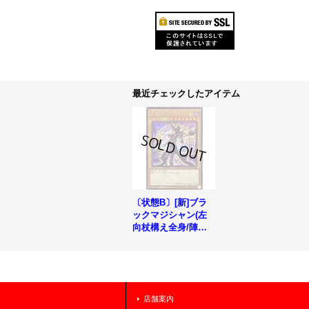
最近チェックしたアイテム
〔状態B〕[新]ブラ
ックマジシャン(左
向杖構え全身/陣背
景)【シークレッ
ト】{PAC1-JP004}
《モンスター》
店舗案内