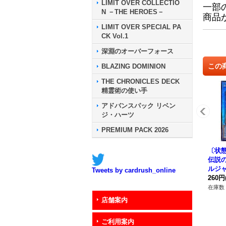
LIMIT OVER COLLECTIO
一部
N －THE HEROES－
商品
LIMIT OVER SPECIAL PA
CK Vol.1
深淵のオーバーフォース
この
BLAZING DOMINION
THE CHRONICLES DECK
精霊術の使い手
アドバンスパック リベン
ジ・ハーツ
PREMIUM PACK 2026
〔状態
伝説
ルジ
Tweets by cardrush_online
{アジア
260円
《儀
在庫数 
店舗案内
ご利用案内