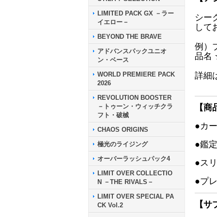
LIMITED PACK GX －ラー
シー
イエロー－
して
BEYOND THE BRAVE
例）
アドバンスパックユニオ
品名
ン・ベース
WORLD PREMIERE PACK
詳細
2026
REVOLUTION BOOSTER
－トゥーン・ウィッチクラ
【商
フト・破械
●カ
CHAOS ORIGINS
●鑑
極光のライジング
オーバーラッシュパック4
●ス
LIMIT OVER COLLECTIO
●プ
N －THE RIVALS－
LIMIT OVER SPECIAL PA
【サ
CK Vol.2