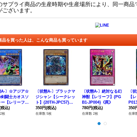
のサプライ商品の生産時期や生産場所により、同一商品
がございます。
商品を買った人は、こんな商品も買っています
A-〕☆アジア☆
〔状態A-〕ブラックマ
〔状態A-〕絶対なる幻
〔状
の剣闘士カオスソ
ジシャン【シークレッ
神獣【レリーフ】{PG
【レ
ャー【レリーフ】
ト】{20TH-JPC57}
B1-JP004}《罠》
P0
HC01-JP004}
(税込)
《モンスター》
350円
(税込)
780円
(税込)
350
式》
2枚
在庫数 5枚
在庫数 2枚
在庫数