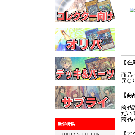
【在
商品
異な
【商
商品
だい
商品
新弾特集
【ア
UTILITY SELECTION