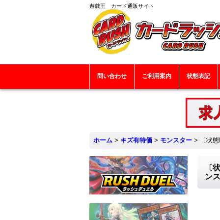
遊戯王 カード通販サイト
問い合わせ
ご利用案内
状態表記
ホーム
>
キズ有特価
>
モンスター
>
〔状態
〔状
ン