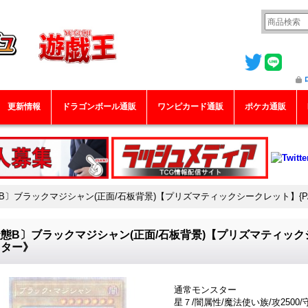
更新情報
ドラゴンボール通販
ワンピカード通販
ポケカ通販
B〕ブラックマジシャン(正面/石板背景)【プリズマティックシークレット】{PAC
態B〕ブラックマジシャン(正面/石板背景)【プリズマティックシーク
スター》
通常モンスター
星７/闇属性/魔法使い族/攻2500/守