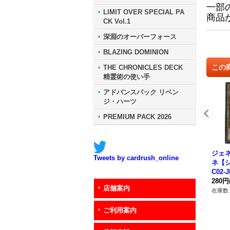
一部
LIMIT OVER SPECIAL PA
商品
CK Vol.1
深淵のオーバーフォース
BLAZING DOMINION
この
THE CHRONICLES DECK
精霊術の使い手
アドバンスパック リベン
ジ・ハーツ
PREMIUM PACK 2026
ジェ
Tweets by cardrush_online
ネ【シ
C02-
ター
280円
店舗案内
在庫数 
ご利用案内