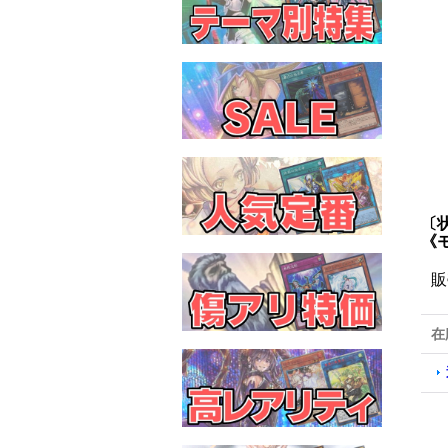
〔
《
販
在