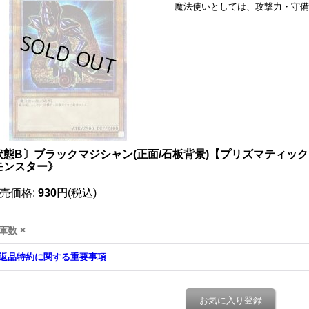
魔法使いとしては、攻撃力・守備
状態B〕ブラックマジシャン(正面/石板背景)【プリズマティックシー
モンスター》
売価格
:
930円
(税込)
庫数 ×
返品特約に関する重要事項
お気に入り登録