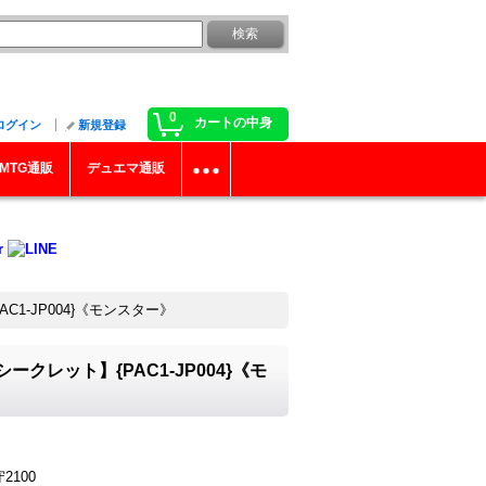
0
カートの中身
ログイン
新規登録
MTG通販
デュエマ通販
1-JP004}《モンスター》
レット】{PAC1-JP004}《モ
2100