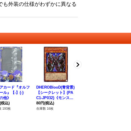
でも外装の仕様がわずかに異なる
アカード『オルフ
DHEROBlooD(青背景)
〔状態B〕儚無みずき
〔
ール』【-】{-}
【シークレット】{PA
(座り)【プリズマティ
デ
の他》
C1-JP032}《モンスタ
ックシークレット】{P
ラレ
(税込)
ー》
80円
(税込)
AC1-JP018}《モンス
780円
(税込)
ン
18
ター》
 193枚
在庫数 16枚
在庫数 2枚
在庫