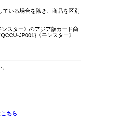
している場合を除き、商品を区別
}《モンスター》のアジア版カード商
CU-JP001}《モンスター》
い。
は
こちら