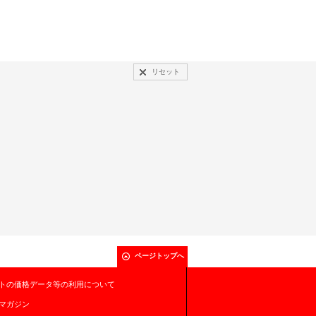
リセット
ページトップへ
トの価格データ等の利用について
マガジン