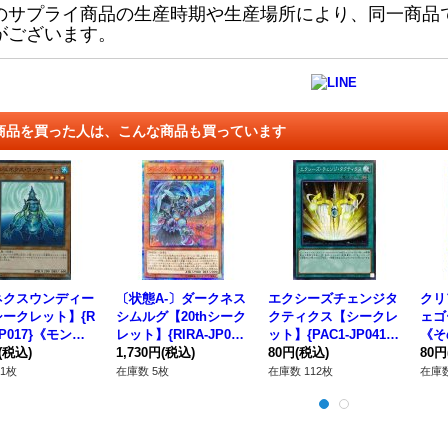
のサプライ商品の生産時期や生産場所により、同一商品
がございます。
商品を買った人は、こんな商品も買っています
ネクスウンディー
〔状態A-〕ダークネス
エクシーズチェンジタ
クリ
ークレット】{R
シムルグ【20thシーク
クティクス【シークレ
ェゴ
JP017}《モンス
レット】{RIRA-JP02
ット】{PAC1-JP041}
《そ
》
(税込)
2}《モンスター》
1,730円
(税込)
《魔法》
80円
(税込)
80円
1枚
在庫数 5枚
在庫数 112枚
在庫数