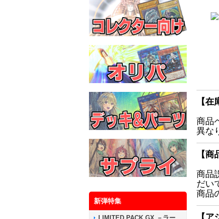
【在
商品
異な
【商
商品
だい
商品
新弾特集
【ア
LIMITED PACK GX －ラー