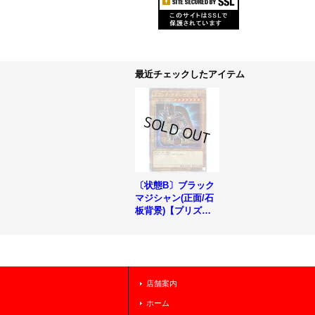
最近チェックしたアイテム
〔状態B〕ブラック
マジシャン(正面/石
板背景)【プリズマ
ティックシークレッ
ト】{PAC1-JP004}
《モンスター》
店舗案内
ホーム