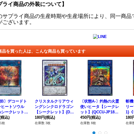
プライ商品の外装について】
のサプライ商品の生産時期や生産場所により、同一商品
がございます。
商品を買った人は、こんな商品も買っています
態B〕デコードト
クリスタルクリアウィ
〔状態A-〕灼熱の火霊
斬機
ーヒートソウル
ングシンクロドラゴン
使いヒータ【シークレ
リーフ
thシークレット】
【シークレット】{DP
ット】{QCCU-JP187}
1}
1-JP041}《リン
(税込)
25-JP004}《シンク
180円
(税込)
《リンク》
450円
(税込)
180
ロ》
1枚
在庫数 3枚
在庫数 8枚
在庫数