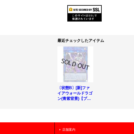
最近チェックしたアイテム
〔状態B〕[新]ファ
イアウォールドラゴ
ン(青紫背景)【プリ
ズマティックシーク
レット】{PAC1-JP0
24}《リンク》
店舗案内