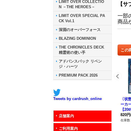
LIMIT OVER COLLECTIO
【サ
N －THE HEROES－
一部
LIMIT OVER SPECIAL PA
CK Vol.1
商品
深淵のオーバーフォース
BLAZING DOMINION
THE CHRONICLES DECK
この
精霊術の使い手
アドバンスパック リベン
ジ・ハーツ
PREMIUM PACK 2026
Tweets by cardrush_online
〔状
ーカ
【20
{LGB
820円
店舗案内
ク》
在庫数 
ご利用案内