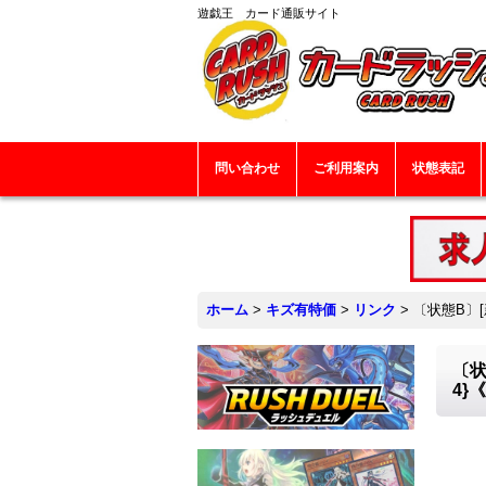
遊戯王 カード通販サイト
問い合わせ
ご利用案内
状態表記
ホーム
>
キズ有特価
>
リンク
>
〔状態B〕[
〔状
4}