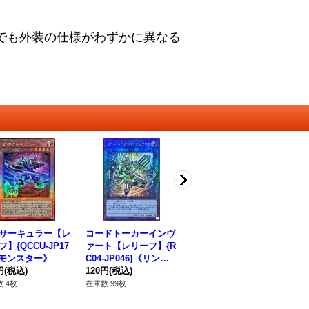
でも外装の仕様がわずかに異なる
サーキュラー【レ
コードトーカーインヴ
〔状態A-〕ブレイブア
魔
】{QCCU-JP17
ァート【レリーフ】{R
イズペンデュラムドラ
【
《モンスター》
C04-JP046}《リン
ゴン【ウルトラ】{RA
{D
円
(税込)
ク》
120円
(税込)
TE-JP039}《融合》
350円
(税込)
ス
12
 4枚
在庫数 99枚
在庫数 3枚
在庫