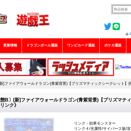
更新情報
ドラゴンボール通販
ワンピカード通販
ポケカ通販
新]ファイアウォールドラゴン(青紫背景)【プリズマティックシークレット】{PAC
態B〕[新]ファイアウォールドラゴン(青紫背景)【プリズマティッ
《リンク》
リンク・効果モンスター
リンク４/光属性/サイバース族/攻2