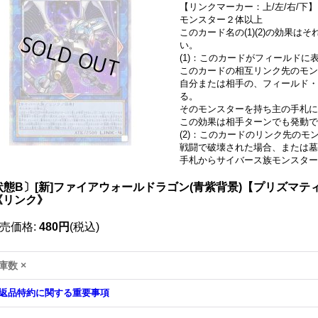
【リンクマーカー：上/左/右/下】
モンスター２体以上
このカード名の(1)(2)の効果
い。
(1)：このカードがフィールド
このカードの相互リンク先のモン
自分または相手の、フィールド・
る。
そのモンスターを持ち主の手札に
この効果は相手ターンでも発動で
(2)：このカードのリンク先のモ
戦闘で破壊された場合、または墓
手札からサイバース族モンスター
状態B〕[新]ファイアウォールドラゴン(青紫背景)【プリズマティッ
}《リンク》
売価格
:
480円
(税込)
庫数 ×
返品特約に関する重要事項