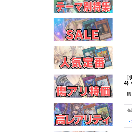
〔
4
販
在