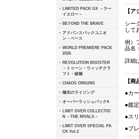
LIMITED PACK GX －ラー
【ア
イエロー－
シー
BEYOND THE BRAVE
して
アドバンスパックユニオ
ン・ベース
例）
WORLD PREMIERE PACK
品名
2026
詳細
REVOLUTION BOOSTER
－トゥーン・ウィッチクラ
フト・破械
【商
CHAOS ORIGINS
極光のライジング
●カ
オーバーラッシュパック4
●鑑
LIMIT OVER COLLECTIO
●ス
N －THE RIVALS－
LIMIT OVER SPECIAL PA
●プ
CK Vol.2