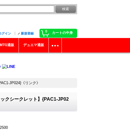
0
カートの中身
ログイン
新規登録
MTG通販
デュエマ通販
1-JP024}《リンク》
クシークレット】{PAC1-JP02
500