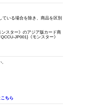
している場合を除き、商品を区別
}《モンスター》のアジア版カード商
CU-JP001}《モンスター》
い。
は
こちら