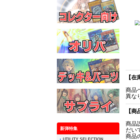
【在
商品
異な
【商
商品
新弾特集
だい
商品
UTILITY SELECTION