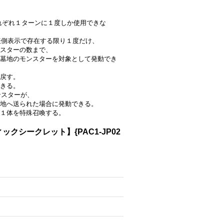
はそれぞれ１ターンに１度しか使用できな
に表側表示で存在する限り１度だけ、
スターの数まで、
墓地のモンスターを対象として発動でき
戻す。
きる。
ンスターが、
地へ送られた場合に発動できる。
１体を特殊召喚する。
クシークレット】{PAC1-JP02