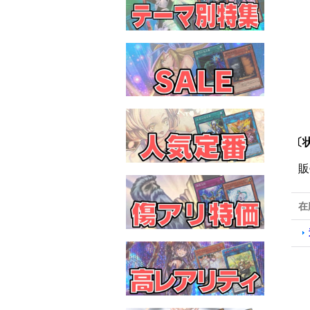
〔
販
在