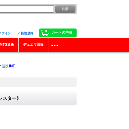
0
カートの中身
ログイン
新規登録
MTG通販
デュエマ通販
モンスター》