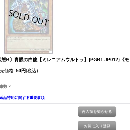
状態B〕青眼の白龍【ミレニアムウルトラ】{PGB1-JP012}《
売価格
:
50円
(税込)
庫数 ×
返品特約に関する重要事項
再入荷を知らせる
お気に入り登録