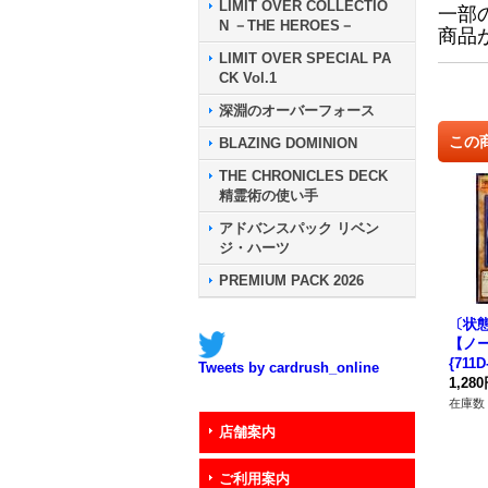
LIMIT OVER COLLECTIO
一部
N －THE HEROES－
商品
LIMIT OVER SPECIAL PA
CK Vol.1
深淵のオーバーフォース
この
BLAZING DOMINION
THE CHRONICLES DECK
精霊術の使い手
アドバンスパック リベン
ジ・ハーツ
PREMIUM PACK 2026
〔状
【ノ
{711
Tweets by cardrush_online
ター
1,28
在庫数 
店舗案内
ご利用案内