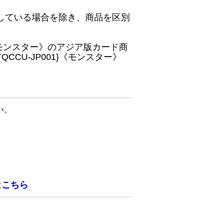
している場合を除き、商品を区別
}《モンスター》のアジア版カード商
CU-JP001}《モンスター》
い。
は
こちら