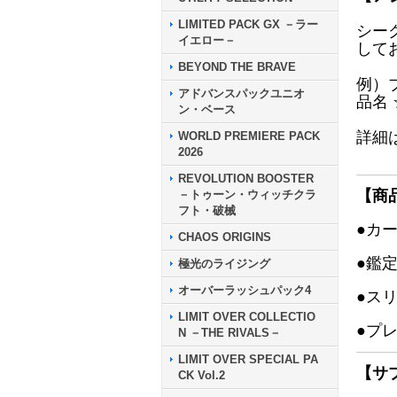
LIMITED PACK GX －ラー
シー
イエロー－
して
BEYOND THE BRAVE
例）
アドバンスパックユニオ
品名
ン・ベース
詳細
WORLD PREMIERE PACK
2026
REVOLUTION BOOSTER
【商
－トゥーン・ウィッチクラ
フト・破械
●カ
CHAOS ORIGINS
●鑑
極光のライジング
オーバーラッシュパック4
●ス
LIMIT OVER COLLECTIO
●プ
N －THE RIVALS－
LIMIT OVER SPECIAL PA
【サ
CK Vol.2