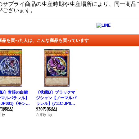
のサプライ商品の生産時期や生産場所により、同一商品
がございます。
商品を買った人は、こんな商品も買っています
態B〕青眼の白龍
〔状態B〕ブラックマ
ーマルパラレル】
ジシャン【ノーマルパ
D-JP001}《モンス
ラレル】{711C-JP001}
》
0円
(税込)
《モンスター》
930円
(税込)
1枚
在庫数 1枚