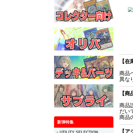
【在
商品
異な
【商
商品
だい
商品
新弾特集
【ア
UTILITY SELECTION