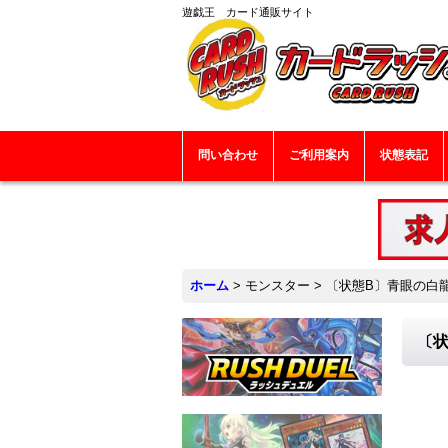
遊戯王 カード通販サイト
問い合わせ
ご利用案内
状態表記
ホーム
>
モンスター
>
〔状態B〕青眼の白龍
〔状