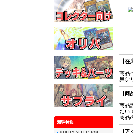
【在
商品
異な
【商
商品
だい
商品
新弾特集
【ア
UTILITY SELECTION