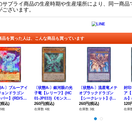
のサプライ商品の生産時期や生産場所により、同一商品
がございます。
商品を買った人は、こんな商品も買っています
A-〕ブルーアイ
〔状態A-〕銀河眼の光
〔状態A-〕流星竜メテ
封印
ジョンドラゴン
子竜【レリーフ】{HC
オブラックドラゴン
ア【
パー】{RD/SD0
01-JP033}《モンスタ
【シークレット】{INO
ル】{
PS03}《RDモンス
(税込)
ー》
260円
(税込)
V-JP041}《融合》
260円
(税込)
《モ
120
》
9枚
在庫数 4枚
在庫数 3枚
在庫数