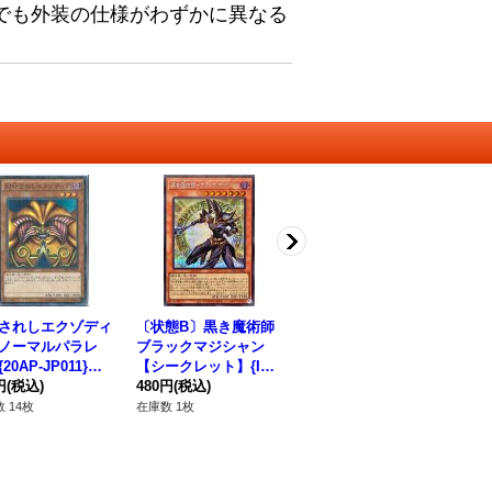
でも外装の仕様がわずかに異なる
されしエクゾディ
〔状態B〕黒き魔術師
〔状態A-〕EHEROネ
〔
ノーマルパラレ
ブラックマジシャン
オスロード【クォータ
【
20AP-JP011}
【シークレット】{INF
ーセンチュリーシーク
ーク
ンスター》
円
(税込)
O-JP006}《モンスタ
480円
(税込)
レット】{SUDA-JP03
2,030円
(税込)
P
3,
ー》
1}《融合》
 14枚
在庫数 1枚
在庫数 1枚
在庫