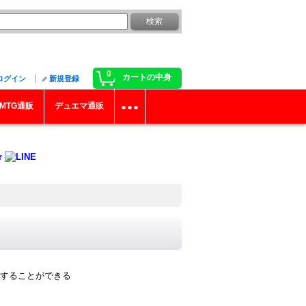
0
カートの中身
ログイン
新規登録
MTG通販
デュエマ通販
することができる