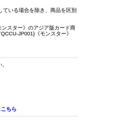
している場合を除き、商品を区別
}《モンスター》のアジア版カード商
CU-JP001}《モンスター》
い。
は
こちら