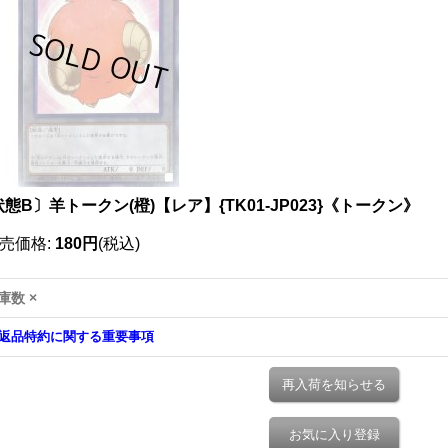
態B〕羊トークン(橙)【レア】{TK01-JP023}《トークン》
売価格
:
180円
(税込)
庫数 ×
返品特約に関する重要事項
再入荷を知らせる
お気に入り登録