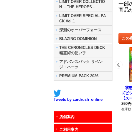
LIMIT OVER COLLECTIO
一部
N －THE HEROES－
商品
LIMIT OVER SPECIAL PA
CK Vol.1
深淵のオーバーフォース
この
BLAZING DOMINION
THE CHRONICLES DECK
精霊術の使い手
アドバンスパック リベン
ジ・ハーツ
PREMIUM PACK 2026
〔状態
ズビ
【スー
Tweets by cardrush_online
A-J
260円
ター
在庫数 
店舗案内
ご利用案内