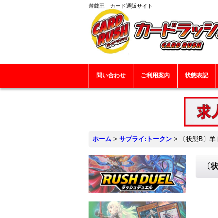
遊戯王 カード通販サイト
問い合わせ
ご利用案内
状態表記
ホーム
>
サプライ:トークン
>
〔状態B〕羊ト
〔状