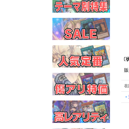
〔状
販
在