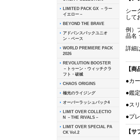
LIMITED PACK GX －ラー
シー
イエロー－
して
BEYOND THE BRAVE
例）
アドバンスパックユニオ
品名
ン・ベース
詳細
WORLD PREMIERE PACK
2026
REVOLUTION BOOSTER
【商
－トゥーン・ウィッチクラ
フト・破械
●カ
CHAOS ORIGINS
●鑑
極光のライジング
オーバーラッシュパック4
●ス
LIMIT OVER COLLECTIO
●プ
N －THE RIVALS－
LIMIT OVER SPECIAL PA
【サ
CK Vol.2