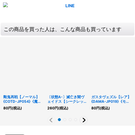
この商品を買った人は、こんな商品も買っています
剛鬼再戦【ノーマル】
〔状態A-〕滅亡き闇ヴ
ガスタヴェズル【レア】
{COTD-JP054}《魔
ェイドス【シークレッ
{DAMA-JP019}《モン
法》
ト】{WPP5-JP034}
スター》
80
円
(税込)
260
円
(税込)
80
円
(税込)
《融合》