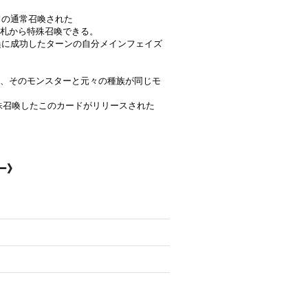
ドの通常召喚された
手札から特殊召喚できる。
召喚に成功したターンの自分メインフェイズ
、そのモンスターと元々の種族が同じモ
で特殊召喚したこのカードがリリースされた
ー》