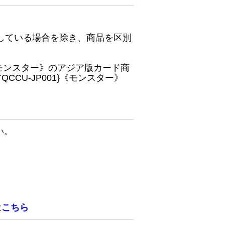
している場合を除き、商品を区別
}《モンスター》のアジア版カード商
CU-JP001}《モンスター》
い。
は
こちら