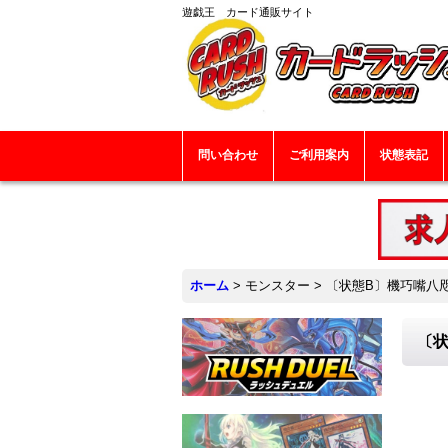
遊戯王 カード通販サイト
問い合わせ
ご利用案内
状態表記
ホーム
>
モンスター
>
〔状態B〕機巧嘴八咫御
〔状