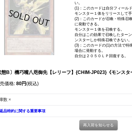
い。
(1)：このカードは自分フィール
モンスター１体をリリースして
(2)：このカードが召喚・特殊
に発動できる。
モンスター１体を召喚する。
自分はこの効果で召喚したターン
ンスターしか特殊召喚できない。
(3)：このカードの(1)の方法
場合に発動する。
自分は２０５０ＬＰ回復する。
アルティメット
状態B〕機巧嘴八咫御先【レリーフ】{CHIM-JP023}《モンスタ
売価格
:
80円
(税込)
庫数 ×
返品特約に関する重要事項
再入荷を知らせる