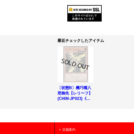
最近チェックしたアイテム
〔状態B〕機巧嘴八
咫御先【レリーフ】
{CHIM-JP023}《モ
ンスター》
店舗案内