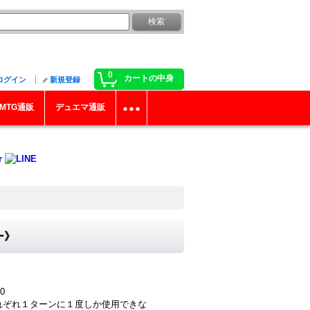
0
カートの中身
ログイン
新規登録
MTG通販
デュエマ通販
ー》
0
はそれぞれ１ターンに１度しか使用できな