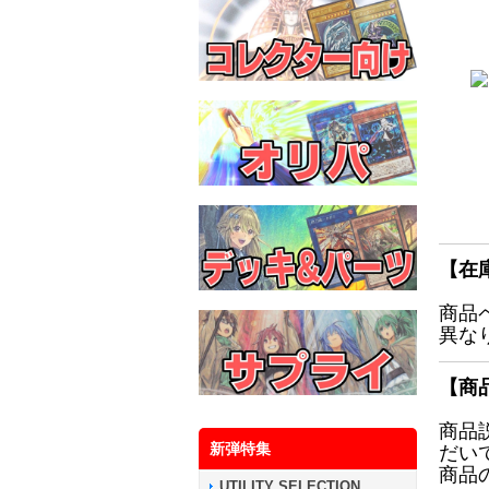
【在
商品
異な
【商
商品
新弾特集
だい
商品
UTILITY SELECTION