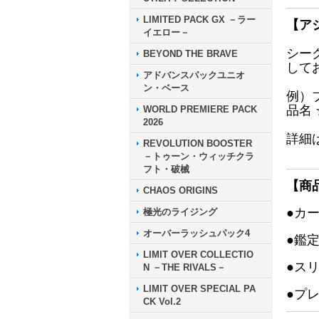
LIMITED PACK GX －ラー
【ア
イエロー－
シー
BEYOND THE BRAVE
して
アドバンスパックユニオ
ン・ベース
例）
品名
WORLD PREMIERE PACK
2026
詳細
REVOLUTION BOOSTER
－トゥーン・ウィッチクラ
フト・破械
【商
CHAOS ORIGINS
●カ
極光のライジング
オーバーラッシュパック4
●鑑
LIMIT OVER COLLECTIO
●ス
N －THE RIVALS－
LIMIT OVER SPECIAL PA
●プ
CK Vol.2