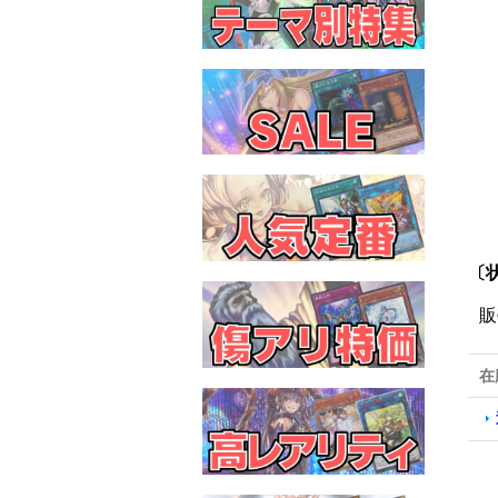
〔
販
在