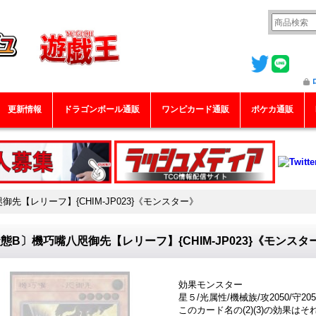
更新情報
ドラゴンボール通販
ワンピカード通販
ポケカ通販
先【レリーフ】{CHIM-JP023}《モンスター》
態B〕機巧嘴八咫御先【レリーフ】{CHIM-JP023}《モンスタ
効果モンスター
星５/光属性/機械族/攻2050/守205
このカード名の(2)(3)の効果