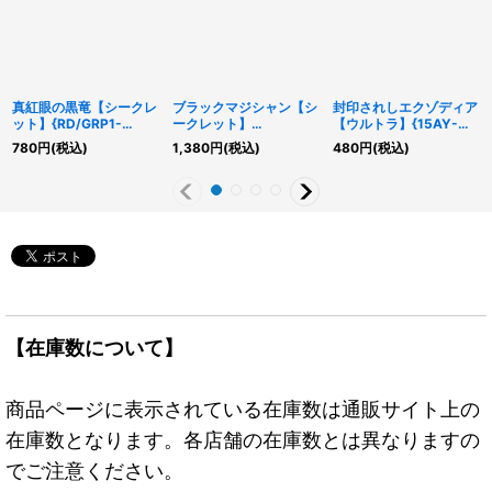
真紅眼の黒竜【シークレ
ブラックマジシャン【シ
封印されしエクゾディア
ット】{RD/GRP1-
ークレット】
【ウルトラ】{15AY-
JP016}《RDモンスタ
{RD/GRP1-JP015}
JPA17}《モンスター》
780
円
(税込)
1,380
円
(税込)
480
円
(税込)
ー》
《RDモンスター》
【在庫数について】
商品ページに表示されている在庫数は通販サイト上の
在庫数となります。各店舗の在庫数とは異なりますの
でご注意ください。