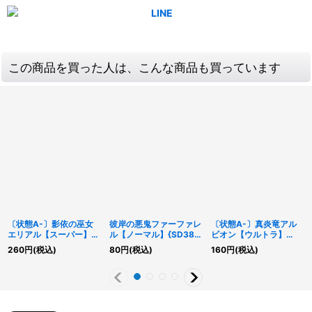
この商品を買った人は、こんな商品も買っています
〔状態A-〕影依の巫女
彼岸の悪鬼ファーファレ
〔状態A-〕真炎竜アル
エリアル【スーパー】
ル【ノーマル】{SD38-
ビオン【ウルトラ】
{SD37-JP003}《モン
JP017}《モンスター》
{CYAC-JP035}《融
260
円
(税込)
80
円
(税込)
160
円
(税込)
スター》
合》