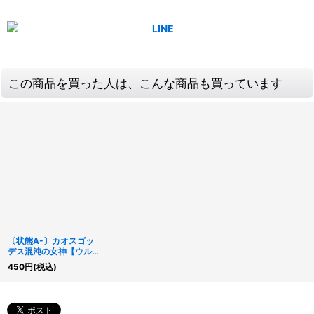
この商品を買った人は、こんな商品も買っています
〔状態A-〕カオスゴッ
デス混沌の女神【ウルト
ラ】{TSHD-JP044}
450
円
(税込)
《シンクロ》