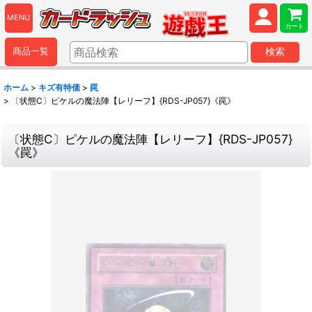
MENU
カート
商品一覧
検索
ホーム
>
キズ有特価
>
罠
>
〔状態C〕ピケルの魔法陣【レリーフ】{RDS-JP057}《罠》
〔状態C〕ピケルの魔法陣【レリーフ】{RDS-JP057}
《罠》