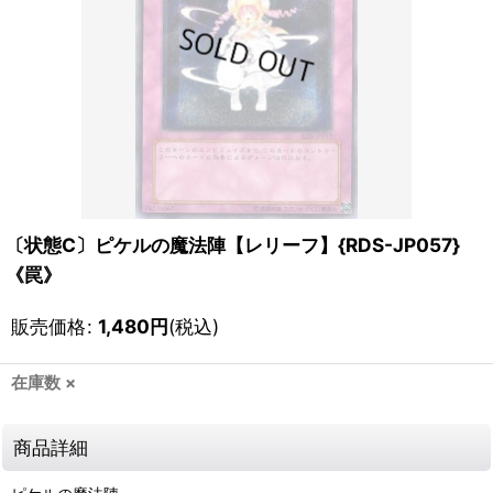
〔状態C〕ピケルの魔法陣【レリーフ】{RDS-JP057}
《罠》
販売価格
:
1,480
円
(税込)
在庫数 ×
商品詳細