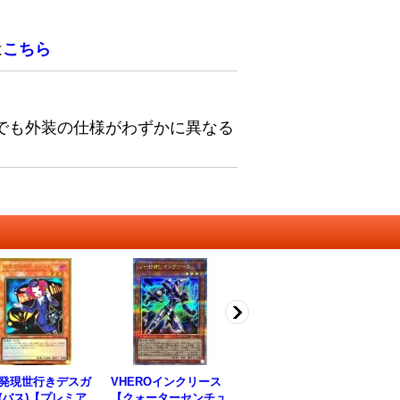
は
こちら
でも外装の仕様がわずかに異なる
発現世行きデスガ
VHEROインクリース
トリオンの蟲惑魔【ゴ
〔
(バス)【プレミア
【クォーターセンチュ
ールドシークレット】
ー