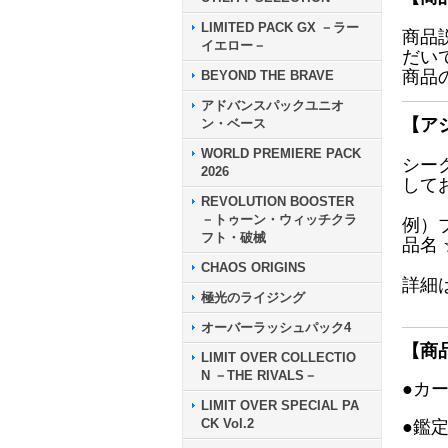
LIMITED PACK GX －ラー
商品
イエロー－
だい
商品
BEYOND THE BRAVE
アドバンスパックユニオ
【ア
ン・ベース
WORLD PREMIERE PACK
シー
2026
して
REVOLUTION BOOSTER
－トゥーン・ウィッチクラ
例）
フト・破械
品名
CHAOS ORIGINS
詳細
極光のライジング
オーバーラッシュパック4
【商
LIMIT OVER COLLECTIO
N －THE RIVALS－
●カ
LIMIT OVER SPECIAL PA
CK Vol.2
●鑑