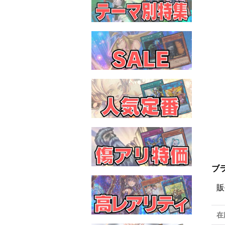
ブ
販
在