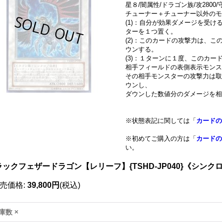
星８/闇属性/ドラゴン族/攻2800/守
チューナー＋チューナー以外のモ
(1)：自分が効果ダメージを受
ターを１つ置く。
(2)：このカードの攻撃力は、こ
ウンする。
(3)：１ターンに１度、このカ
相手フィールドの表側表示モンス
その相手モンスターの攻撃力は取
ウンし、
ダウンした数値分のダメージを相
※状態表記に関しては「
カードの
※初めてご購入の方は「
カードの
い。
ラックフェザードラゴン【レリーフ】{TSHD-JP040}《シンク
売価格
:
39,800円
(税込)
庫数 ×