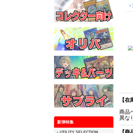
【在
商品
異な
新弾特集
【商
UTILITY SELECTION