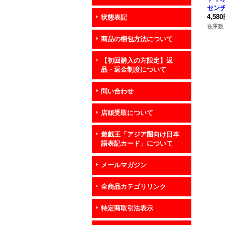
セン
ット】{
4,58
状態表記
《モ
在庫数 
商品の梱包方法について
【初回購入の方限定】返
品・返金制度について
問い合わせ
店頭受取について
遊戯王「アジア圏向け日本
語表記カード」について
メールマガジン
全商品カテゴリリンク
特定商取引法表示