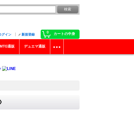
0
カートの中身
ログイン
新規登録
MTG通販
デュエマ通販
ロ》