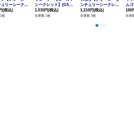
チュリーシークレ
シークレット】{GS05
ンチュリーシークレッ
ムゴ
QCCU-JP040}
0円
(税込)
-JP008}《モンスタ
1,030円
(税込)
ト】{QCCP-JP127}
1,210円
(税込)
P0
180
ンスター》
ー》
《魔法》
1枚
在庫数 1枚
在庫数 3枚
在庫数