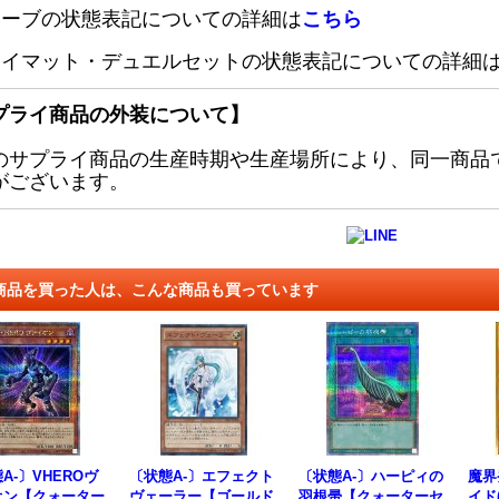
リーブの状態表記についての詳細は
こちら
レイマット・デュエルセットの状態表記についての詳細
プライ商品の外装について】
のサプライ商品の生産時期や生産場所により、同一商品
がございます。
商品を買った人は、こんな商品も買っています
A-〕VHEROヴ
〔状態A-〕エフェクト
〔状態A-〕ハーピィの
魔界
オン【クォーター
ヴェーラー【ゴールド
羽根帚【クォーターセ
イド