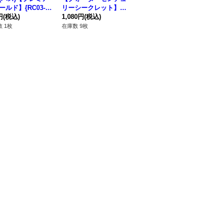
ールド】{RC03-J
リーシークレット】{Q
{GP16-JP003}《モン
テ
05}《モンスター》
円
(税込)
CCU-JP039}《モンス
1,080円
(税込)
スター》
580円
(税込)
ムゴ
26
ター》
P
 1枚
在庫数 9枚
在庫数 15枚
在庫