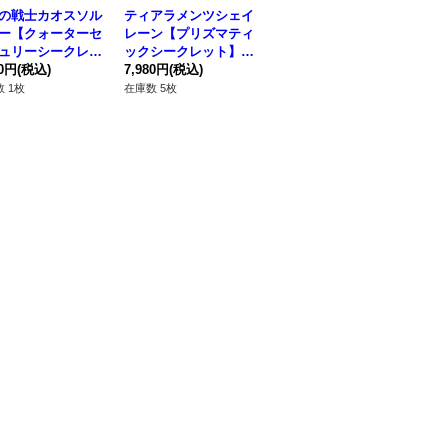
の戦士カオスソル
ティアラメンツシェイ
斎キ狭依姫【プリズマ
(
ー【クォーターセ
レーン【プリズマティ
ティックシークレッ
【
ュリーシークレッ
ックシークレット】{P
ト】{DOOD-JP030}
リ
QCDB-JP045}
80円
(税込)
OTE-JP014}《モンス
7,980円
(税込)
《モンスター》
3,180円
(税込)
5D
4,
ンク》
ター》
タ
 1枚
在庫数 5枚
在庫数 2枚
在庫