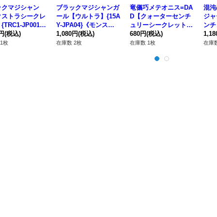
ックマジシャン
ブラックマジシャンガ
竜儀巧メテオニス=DA
混沌
クストラシークレ
ール【ウルトラ】{15A
D【クォーターセンチ
ジャ
TRC1-JP001}
Y-JPA04}《モンスタ
ュリーシークレット】
ンチ
ンスター》
0円
(税込)
ー》
1,080円
(税込)
{INFO-JP032}《儀
680円
(税込)
ト】{
1,1
式》
《リ
1枚
在庫数 2枚
在庫数 1枚
在庫数