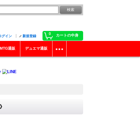
0
カートの中身
ログイン
新規登録
MTG通販
デュエマ通販
ロ》