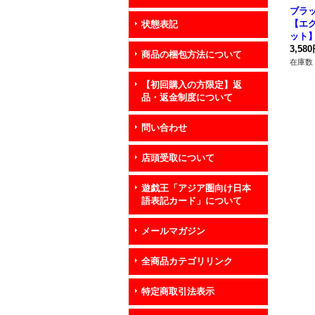
ブラ
【エ
状態表記
ット】{
《モ
3,58
商品の梱包方法について
在庫数 
【初回購入の方限定】返
品・返金制度について
問い合わせ
店頭受取について
遊戯王「アジア圏向け日本
語表記カード」について
メールマガジン
全商品カテゴリリンク
特定商取引法表示