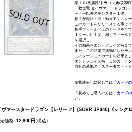
星１０/風属性/ドラゴン族/攻3800/
「救世竜 セイヴァー・ドラゴン
ーナー以外のモンスター１体
相手が魔法・罠・効果モンスター
このカードをリリースする事でそ
相手フィールド上のカードを全て
１ターンに１度、相手フィールド
を選択し、
その効果をエンドフェイズ時ま
また、この効果で無効にしたモン
このターンこのカードの効果と
エンドフェイズ時、このカードを
自分の墓地の「スターダスト・ド
※状態表記に関しては「
カードの
※初めてご購入の方は「
カードの
い。
イヴァースタードラゴン【レリーフ】{SOVR-JP040}《シンク
売価格
:
12,800円
(税込)