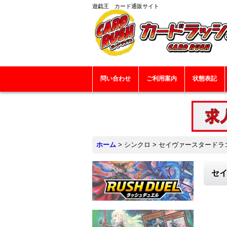
遊戯王 カード通販サイト
問い合わせ
ご利用案内
状態表記
ホーム
>
シンクロ
>
セイヴァースタードラゴン
セイ