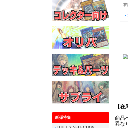
在
【在
新弾特集
商品
異な
UTILITY SELECTION