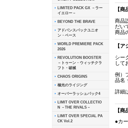
LIMITED PACK GX －ラー
【商
イエロー－
商品
BEYOND THE BRAVE
だい
アドバンスパックユニオ
商品
ン・ベース
WORLD PREMIERE PACK
【ア
2026
シー
REVOLUTION BOOSTER
して
－トゥーン・ウィッチクラ
フト・破械
例）
CHAOS ORIGINS
品名
極光のライジング
詳細
オーバーラッシュパック4
LIMIT OVER COLLECTIO
N －THE RIVALS－
【商
LIMIT OVER SPECIAL PA
●カ
CK Vol.2