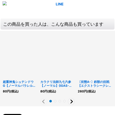
この商品を買った人は、こんな商品も買っています
超重神鬼シュテンドウ
カラクリ法師九七六参
〔状態A-〕鉄獣の抗戦
G【ノーマルパラレル】
【ノーマル】{IGAS-
【エクストラシークレッ
{DBLE-JP018}《シンク
JP014}《モンスター》
ト】{RC04-JP080}
80
円
(税込)
80
円
(税込)
260
円
(税込)
ロ》
《罠》