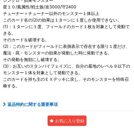
シンクロ・効果モンスター
星１０/風属性/戦士族/攻3000/守2400
チューナー＋チューナー以外のモンスター１体以上
このカード名の(2)の効果は１ターンに１度しか使用できない。
(1)：１ターンに１度、フィールドのカード１枚を対象として発動で
きる。
そのカードを破壊する。
(2)：このカードがフィールドに表側表示で存在する限り１度だけ、
魔法・罠・モンスターの効果が発動した時に発動できる。
その発動を無効にし破壊する。
(3)：お互いのスタンバイフェイズに、自分の墓地のレベル９以下の
モンスター１体を対象として発動できる。
このカードを持ち主のＥＸデッキに戻し、そのモンスターを特殊召
喚する。
返品特約に関する重要事項
お気に入り登録