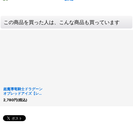
この商品を買った人は、こんな商品も買っています
超魔導竜騎士ドラグーン
オブレッドアイズ【レリ
ーフ】{TTP1-JP017}
2,780
円
(税込)
《融合》