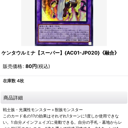
ケンタウルミナ【スーパー】{AC01-JP020}《融合》
販売価格
:
80
円
(税込)
在庫数 4枚
商品詳細
戦士族・光属性モンスター＋獣族モンスター
このカード名の1?の効果はそれぞれ1ターンに1度しか使用できな
い。1:自分メインフェイズに発動できる。自分の手札・墓地からレ