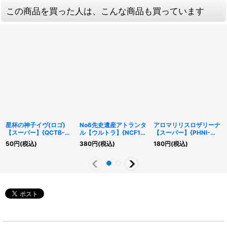
この商品を買った人は、こんな商品も買っています
星杯の神子イヴ(ロゴ)
No6先史遺産アトランタ
アロマリリスロザリーナ
【スーパー】{QCTB-
ル【ウルトラ】{NCF1-
【スーパー】{PHNI-
JP043}《シンクロ》
JP006}《エクシーズ》
JP022}《モンスター》
50
円
(税込)
380
円
(税込)
180
円
(税込)