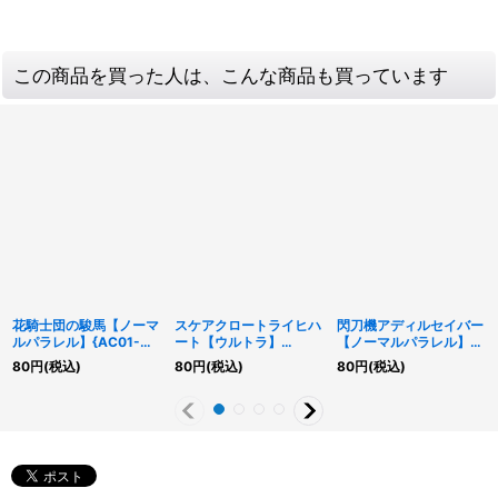
この商品を買った人は、こんな商品も買っています
花騎士団の駿馬【ノーマ
スケアクロートライヒハ
閃刀機アディルセイバー
ルパラレル】{AC01-
ート【ウルトラ】
【ノーマルパラレル】
JP018}《モンスター》
{DIFO-JP049}《リン
{26PP-JP017}《モンス
80
円
(税込)
80
円
(税込)
80
円
(税込)
ク》
ター》