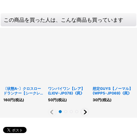
この商品を買った人は、こんな商品も買っています
〔状態A-〕クロスロー
ワンバイワン【レア】
想定GUYS【ノーマル】
ドランナー【シークレッ
{LIOV-JP078}《罠》
{WPP5-JP069}《罠》
ト】{SD48-JPP03}
160
円
(税込)
50
円
(税込)
30
円
(税込)
《モンスター》