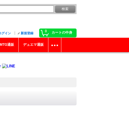
0
カートの中身
ログイン
新規登録
MTG通販
デュエマ通販