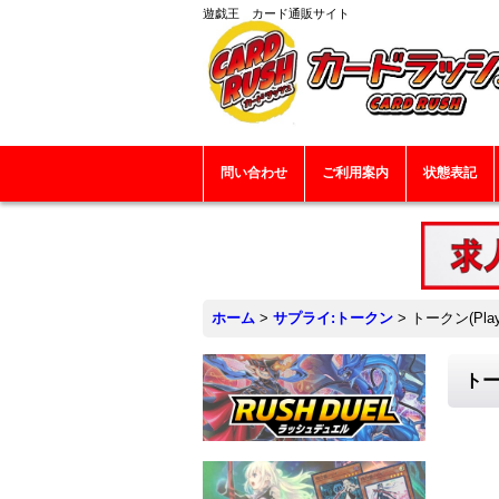
遊戯王 カード通販サイト
問い合わせ
ご利用案内
状態表記
ホーム
>
サプライ:トークン
>
トークン(Pla
トー