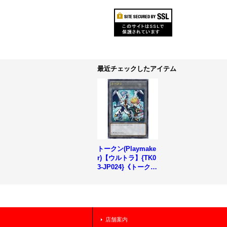
最近チェックしたアイテム
トークン(Playmake
r)【ウルトラ】{TK0
3-JP024}《トーク
ン》
店舗案内