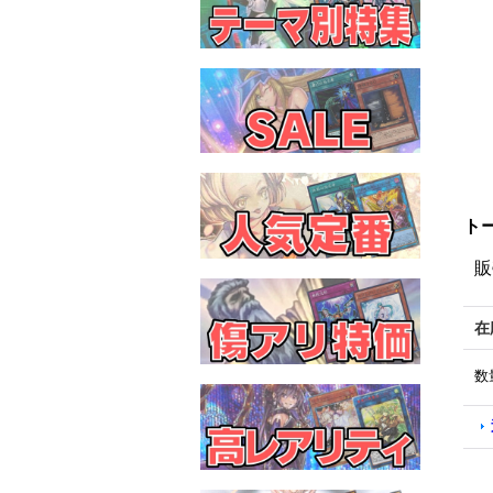
トー
販
在
数