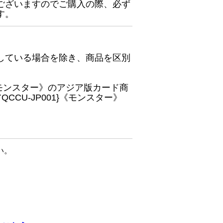
ございますのでご購入の際、必ず
す。
している場合を除き、商品を区別
}《モンスター》のアジア版カード商
CU-JP001}《モンスター》
い。