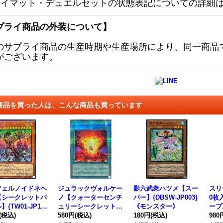
レイマット・デュエルセットの状態表記についての詳細
プライ商品の外装について】
のサプライ商品の生産時期や生産場所により、同一商品
がございます。
商品を買った人は、こんな商品も買っています
フェルノイドネヘ
ジュラックヴォルケー
影六武衆ハツメ【スー
スリ
【シークレットパ
ノ【クォーターセンチ
パー】{DBSW-JP003}
0枚
{TW01-JP10
ュリーシークレット】
《モンスター》
ーブ
モンスター》
(税込)
{TW02-JP030}《魔
580円
(税込)
180円
(税込)
980