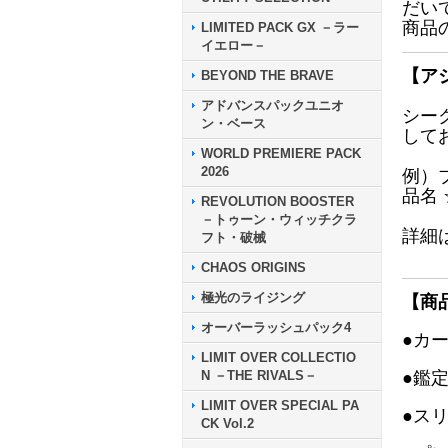
だい
商品
LIMITED PACK GX －ラー
イエロー－
【ア
BEYOND THE BRAVE
アドバンスパックユニオ
シー
ン・ベース
して
WORLD PREMIERE PACK
2026
例）
品名
REVOLUTION BOOSTER
－トゥーン・ウィッチクラ
詳細
フト・破械
CHAOS ORIGINS
極光のライジング
【商
オーバーラッシュパック4
●カ
LIMIT OVER COLLECTIO
N －THE RIVALS－
●鑑
LIMIT OVER SPECIAL PA
●ス
CK Vol.2