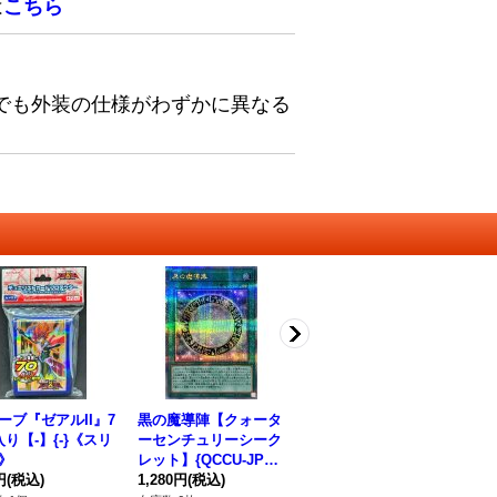
は
こちら
でも外装の仕様がわずかに異なる
ーブ『ゼアルII』7
黒の魔導陣【クォータ
20thライバルコレクシ
D
入り【-】{-}《スリ
ーセンチュリーシーク
ョン【-】{-}《未開封
【
》
レット】{QCCU-JP00
パック》
リ
円
(税込)
9}《魔法》
1,280円
(税込)
380円
(税込)
CC
38