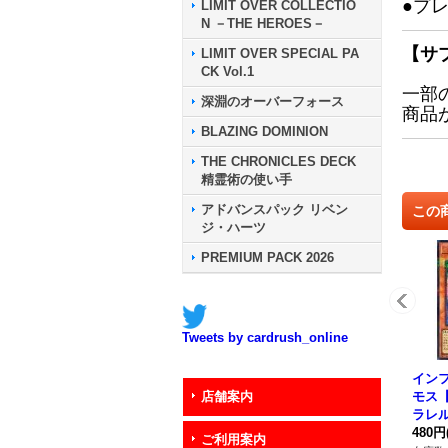
●プ
LIMIT OVER COLLECTIO
N －THE HEROES－
【サ
LIMIT OVER SPECIAL PA
CK Vol.1
一部
深淵のオーバーフォース
商品
BLAZING DOMINION
THE CHRONICLES DECK
精霊術の使い手
アドバンスパック リベン
この
ジ・ハーツ
PREMIUM PACK 2026
Tweets by cardrush_online
イン
モス
店舗案内
ラレル】
7}《
480円
ご利用案内