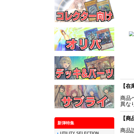
【在
商品
異な
【商
新弾特集
商品
UTILITY SELECTION