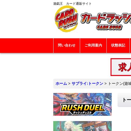
遊戯王 カード通販サイト
問い合わせ
ご利用案内
状態表記
ホーム
>
サプライ:トークン
>
トークン(遊城
トー