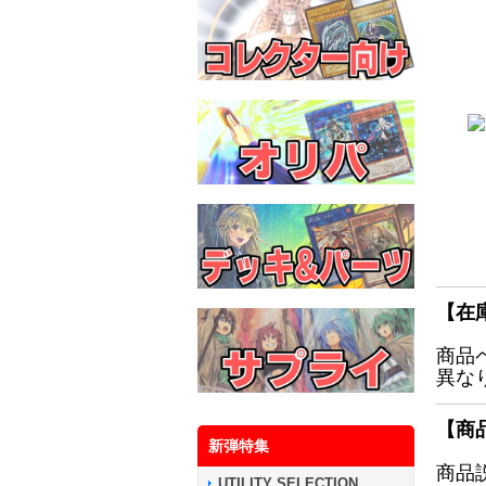
【在
商品
異な
【商
新弾特集
商品
UTILITY SELECTION