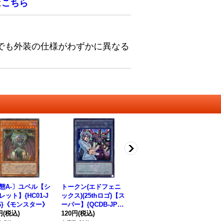
は
こちら
でも外装の仕様がわずかに異なる
態A-〕ユベル【シ
トークン(エドフェニ
〔状態A-〕オシリスの
ト
レット】{HC01-J
ックス)(25thロゴ)【ス
天空竜【ウルトラ】{L
イ
16}《モンスター》
ーパー】{QCDB-JPT1
PST-JP046}《モンス
マ
円
(税込)
1}《トークン》
120円
(税込)
ター》
450円
(税込)
-J
2,