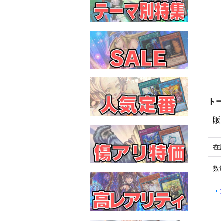
トー
販
在
数