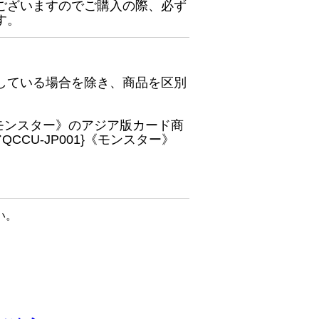
ございますのでご購入の際、必ず
す。
している場合を除き、商品を区別
}《モンスター》のアジア版カード商
CU-JP001}《モンスター》
い。