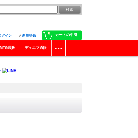
0
カートの中身
ログイン
新規登録
MTG通販
デュエマ通販