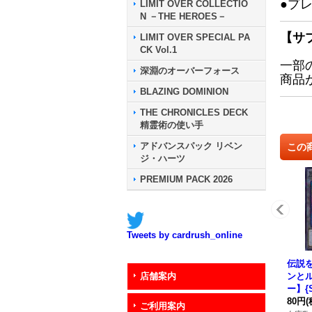
●プ
LIMIT OVER COLLECTIO
N －THE HEROES－
【サ
LIMIT OVER SPECIAL PA
CK Vol.1
一部
深淵のオーバーフォース
商品
BLAZING DOMINION
THE CHRONICLES DECK
精霊術の使い手
アドバンスパック リベン
この
ジ・ハーツ
PREMIUM PACK 2026
Tweets by cardrush_online
伝説
ンと
店舗案内
ー】{S
《ト
80円
(
ご利用案内