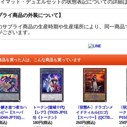
レイマット・デュエルセットの状態表記についての詳細
プライ商品の外装について】
のサプライ商品の生産時期や生産場所により、同一商品
がございます。
商品を買った人は、こんな商品も買っています
を解き放つ者ヨハ
トークン(遊城十代)
〔状態A-〕ドラゴンメ
〔状
ルビー【スーパ
【レア】{TK05-JP01
イドティルル(ロゴ)
ーク
D44-JPT02}
0}《トークン》
【スーパー】{QCTB-J
P0
ークン》
税込)
180円
(税込)
P007}《モンスター》
260円
(税込)
150