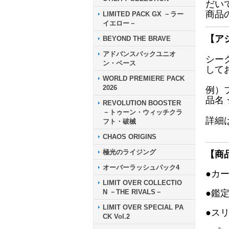
だい
商品
LIMITED PACK GX －ラー
イエロー－
【ア
BEYOND THE BRAVE
アドバンスパックユニオ
シー
ン・ベース
して
WORLD PREMIERE PACK
2026
例）
品名
REVOLUTION BOOSTER
－トゥーン・ウィッチクラ
詳細
フト・破械
CHAOS ORIGINS
極光のライジング
【商
オーバーラッシュパック4
●カ
LIMIT OVER COLLECTIO
N －THE RIVALS－
●鑑
LIMIT OVER SPECIAL PA
●ス
CK Vol.2