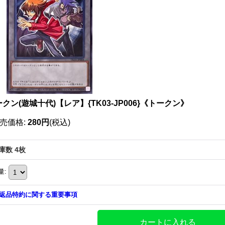
クン(遊城十代)【レア】{TK03-JP006}《トークン》
売価格
:
280円
(税込)
庫数 4枚
量
:
返品特約に関する重要事項