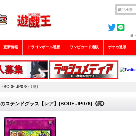
更新情報
ドラゴンボール通販
ワンピカード通販
ポケカ通販
ODE-JP078}《罠》
のステンドグラス【レア】{BODE-JP078}《罠》