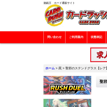
遊戯王 カード通販サイト
問い合わせ
ご利用案内
状態表記
ホーム
>
罠
>
聖邪のステンドグラス【レア】{B
聖邪