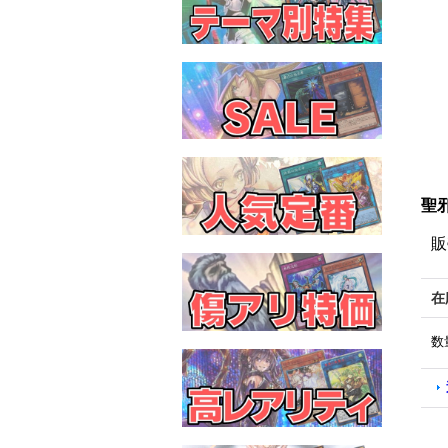
聖邪
販
在
数