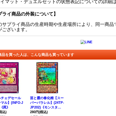
レイマット・デュエルセットの状態表記についての詳細
プライ商品の外装について】
のサプライ商品の生産時期や生産場所により、同一商品
がございます。
商品を買った人は、こんな商品も買っています
ルチェデセール
苗と霞の春化精【スー
マル】{INFO-J
パーパラレル】{24TP-
7}《罠》
JP202}《モンスタ
税込)
ー》
280円
(税込)