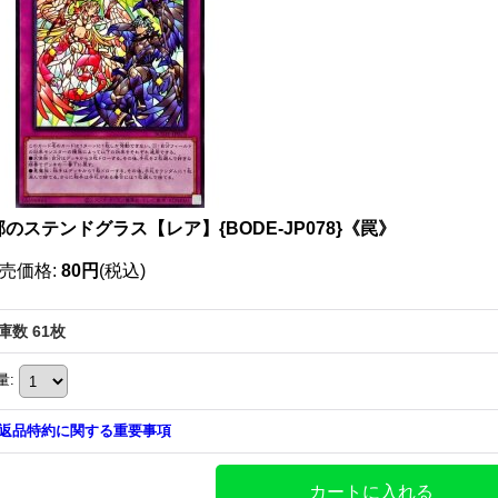
のステンドグラス【レア】{BODE-JP078}《罠》
売価格
:
80円
(税込)
庫数 61枚
量
:
返品特約に関する重要事項