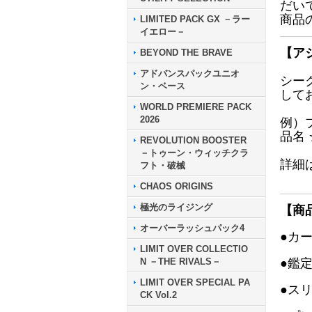
だい
商品
LIMITED PACK GX －ラー
イエロー－
【ア
BEYOND THE BRAVE
アドバンスパックユニオ
シー
ン・ベース
して
WORLD PREMIERE PACK
2026
例）
品名
REVOLUTION BOOSTER
－トゥーン・ウィッチクラ
詳細
フト・破械
CHAOS ORIGINS
極光のライジング
【商
オーバーラッシュパック4
●カ
LIMIT OVER COLLECTIO
N －THE RIVALS－
●鑑
LIMIT OVER SPECIAL PA
●ス
CK Vol.2