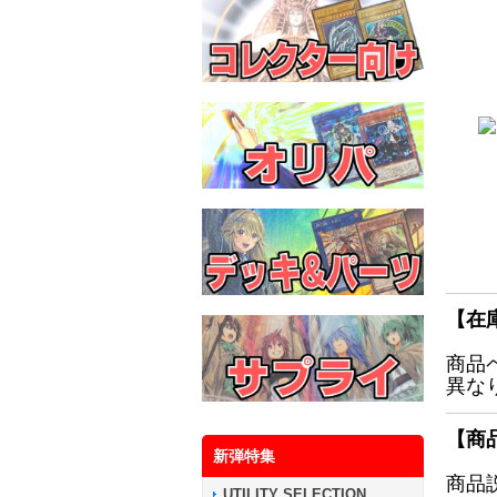
【在
商品
異な
【商
新弾特集
商品
UTILITY SELECTION