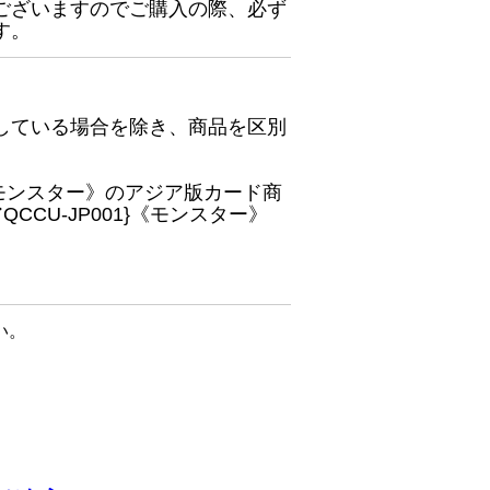
ございますのでご購入の際、必ず
す。
している場合を除き、商品を区別
}《モンスター》のアジア版カード商
CU-JP001}《モンスター》
い。