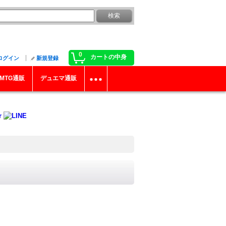
0
カートの中身
ログイン
新規登録
MTG通販
デュエマ通販