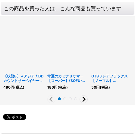
この商品を買った人は、こんな商品も買っています
〔状態B〕☆アジア☆DD
常夏のカミナリサマー
OTSフレアフラックス
カウントサーベイヤー
【スーパー】{SOFU-
【ノーマル】
【シークレット】{アジ
JP049}《リンク》
{RD/KP22-JP041}
480
円
(税込)
180
円
(税込)
50
円
(税込)
ア25PP-JP014}《モン
《RD魔法》
スター》