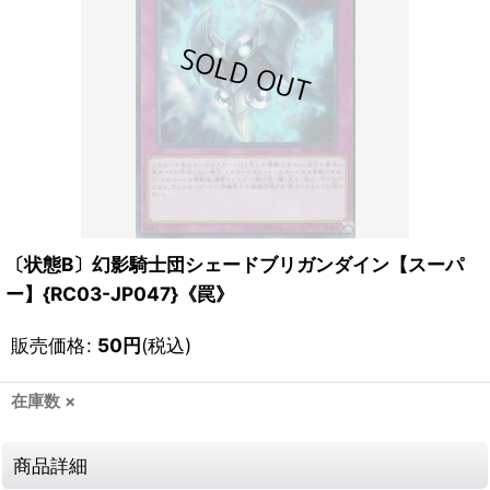
〔状態B〕幻影騎士団シェードブリガンダイン【スーパ
ー】{RC03-JP047}《罠》
販売価格
:
50
円
(税込)
在庫数 ×
商品詳細