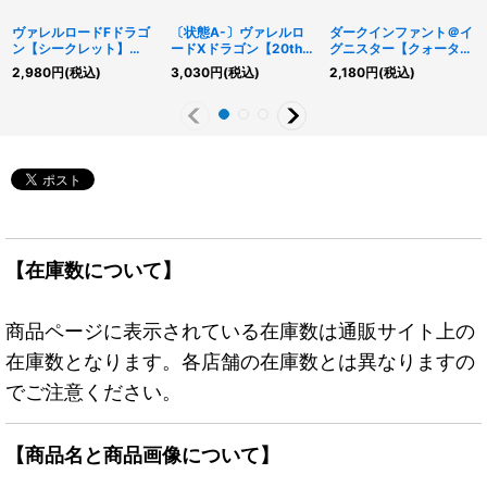
ヴァレルロードFドラゴ
〔状態A-〕ヴァレルロ
ダークインファント＠イ
ン【シークレット】
ードXドラゴン【20thシ
グニスター【クォーター
{SD36-JPP01}《融合》
ークレット】{RIRA-
センチュリーシークレッ
2,980
円
(税込)
3,030
円
(税込)
2,180
円
(税込)
JP039}《エクシーズ》
ト】{ALIN-JPS01}《リ
ンク》
【在庫数について】
商品ページに表示されている在庫数は通販サイト上の
在庫数となります。各店舗の在庫数とは異なりますの
でご注意ください。
【商品名と商品画像について】