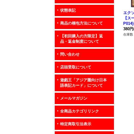
状態表記
エク
【スー
商品の梱包方法について
P01
380円
在庫数 
【初回購入の方限定】返
品・返金制度について
問い合わせ
店頭受取について
遊戯王「アジア圏向け日本
語表記カード」について
メールマガジン
全商品カテゴリリンク
特定商取引法表示