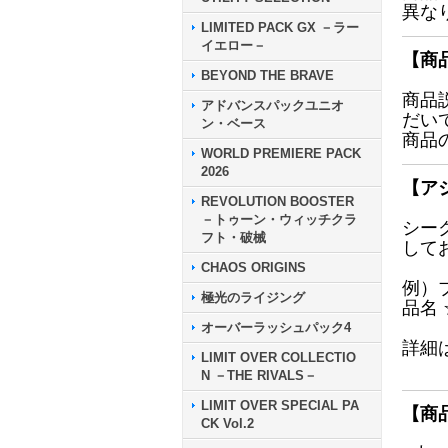
異な
LIMITED PACK GX －ラー
イエロー－
【商
BEYOND THE BRAVE
商品
アドバンスパックユニオ
だい
ン・ベース
商品
WORLD PREMIERE PACK
2026
【ア
REVOLUTION BOOSTER
－トゥーン・ウィッチクラ
シー
フト・破械
して
CHAOS ORIGINS
例）
極光のライジング
品名
オーバーラッシュパック4
詳細
LIMIT OVER COLLECTIO
N －THE RIVALS－
LIMIT OVER SPECIAL PA
【商
CK Vol.2