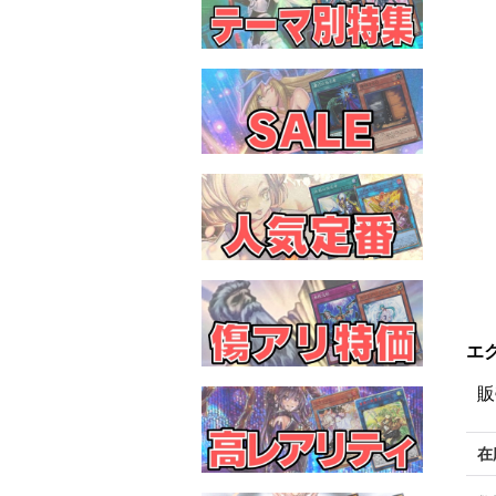
エ
販
在