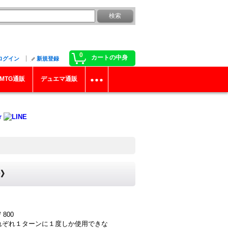
0
カートの中身
ログイン
新規登録
MTG通販
デュエマ通販
ー》
800
はそれぞれ１ターンに１度しか使用できな