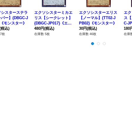
ソシスターステラ
エクソシスターミカエ
エクソシスターエリス
エク
パー】{DBGC-J
リス【シークレット】
【ノーマル】{TT02-J
ス【
4}《モンスター》
{DBGC-JP017}《エク
PB02}《モンスター》
C-J
(税込)
シーズ》
480円
(税込)
30円
(税込)
180
7枚
在庫数 5枚
在庫数 46枚
在庫数