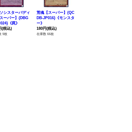
ソシスターバディ
荒魂【スーパー】{QC
〔状態A-〕エクソシス
エ
スーパー】{DBG
DB-JP016}《モンスタ
ターパークス【スーパ
ス【
P024}《罠》
ー》
ー】{DBGC-JP021}
JP
円
(税込)
180円
(税込)
《魔法》
260円
(税込)
30
 9枚
在庫数 66枚
在庫数 2枚
在庫