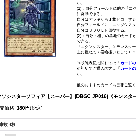
い。
(1)：自分フィールドに他の「
に発動できる。
自分はデッキから１枚ドローする
自分フィールドに「エクソシスタ
自分は８００ＬＰ回復する。
(2)：自分・相手の墓地のカー
できる。
「エクソシスター」Ｘモンスター
上に重ねてＸ召喚扱いとしてＥＸ
※状態表記に関しては「
カードの
※初めてご購入の方は「
カードの
い。
他のおすすめカードも是非ご覧く
クソシスターソフィア【スーパー】{DBGC-JP016}《モンスタ
売価格
:
180円
(税込)
庫数 4枚