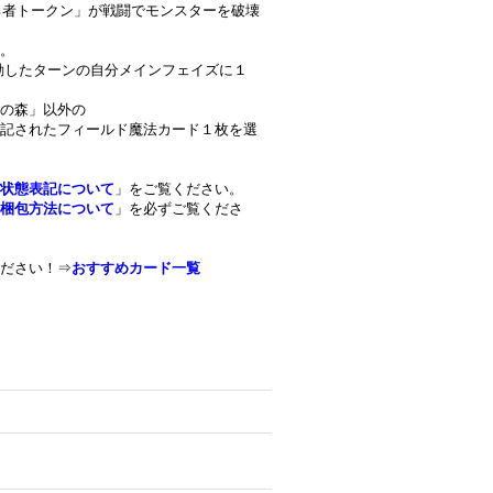
「勇者トークン」が戦闘でモンスターを破壊
。
を発動したターンの自分メインフェイズに１
の森」以外の
記されたフィールド魔法カード１枚を選
状態表記について
」をご覧ください。
梱包方法について
」を必ずご覧くださ
ださい！⇒
おすすめカード一覧