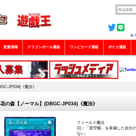
更新情報
ドラゴンボール通販
ワンピカード通販
ポケカ通販
C-JP034}《魔法》
花の森【ノーマル】{DBGC-JP034}《魔法》
フィールド魔法
(1)：「星空蝶」を装備した自
ない。