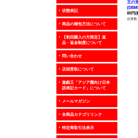
王の
{DBM
状態表記
80円
(
在庫数 
商品の梱包方法について
【初回購入の方限定】返
品・返金制度について
問い合わせ
店頭受取について
遊戯王「アジア圏向け日本
語表記カード」について
メールマガジン
全商品カテゴリリンク
特定商取引法表示