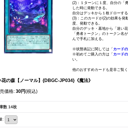
(2)：１ターンに１度、自分の
した時に発動できる。
自分はデッキから１枚ドローする
(3)：このカードが(2)の効果
度、発動できる。
自分のデッキ・墓地から「迷い花
「勇者トークン」のトークン名が
んで手札に加える。
※状態表記に関しては「
カードの
※初めてご購入の方は「
カードの
い。
他のおすすめカードも是非ご覧く
花の森【ノーマル】{DBGC-JP034}《魔法》
売価格
:
30円
(税込)
庫数 14枚
量
: