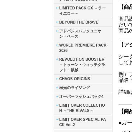
【商
LIMITED PACK GX －ラー
イエロー－
商品
BEYOND THE BRAVE
だい
商品
アドバンスパックユニオ
ン・ベース
【ア
WORLD PREMIERE PACK
2026
シー
REVOLUTION BOOSTER
して
－トゥーン・ウィッチクラ
フト・破械
例）
CHAOS ORIGINS
品名
極光のライジング
詳細
オーバーラッシュパック4
LIMIT OVER COLLECTIO
N －THE RIVALS－
【商
LIMIT OVER SPECIAL PA
●カ
CK Vol.2