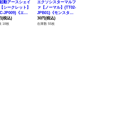
起動アースシェイ
エクソシスターマルフ
M∀LICEQREDRANSO
王
【シークレット】
ァ【ノーマル】{TT02-
M【ノーマル】{DBCB
ル】
IC-JP009}《エク
JPB01}《モンスタ
-JP018}《リンク》
《
ズ》
円
(税込)
ー》
30円
(税込)
80円
(税込)
80
 18枚
在庫数 55枚
在庫数 344枚
在庫