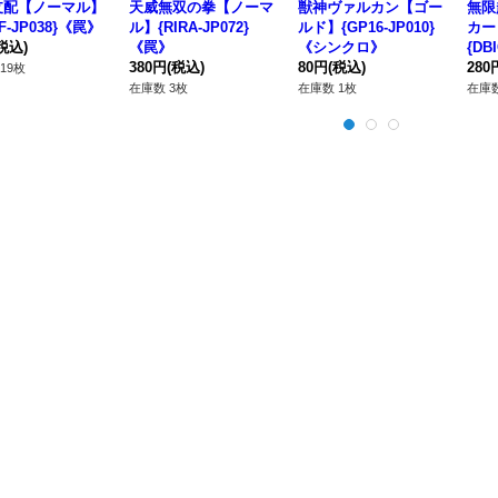
支配【ノーマル】
天威無双の拳【ノーマ
獣神ヴァルカン【ゴー
無限
F-JP038}《罠》
ル】{RIRA-JP072}
ルド】{GP16-JP010}
カー
税込)
《罠》
《シンクロ》
{DB
380円
(税込)
80円
(税込)
シー
280
19枚
在庫数 3枚
在庫数 1枚
在庫数