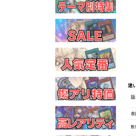
迷い
販
在
数