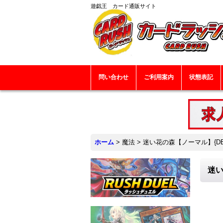
遊戯王 カード通販サイト
問い合わせ
ご利用案内
状態表記
ホーム
>
魔法
>
迷い花の森【ノーマル】{DBG
迷い