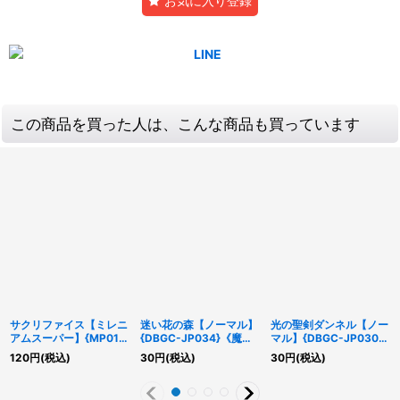
お気に入り登録
この商品を買った人は、こんな商品も買っています
サクリファイス【ミレニ
迷い花の森【ノーマル】
光の聖剣ダンネル【ノー
アムスーパー】{MP01-
{DBGC-JP034}《魔
マル】{DBGC-JP030}
JP011}《儀式》
法》
《魔法》
120
円
(税込)
30
円
(税込)
30
円
(税込)