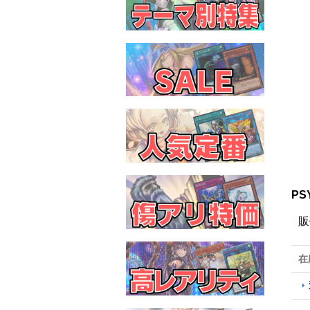
PS
販
在