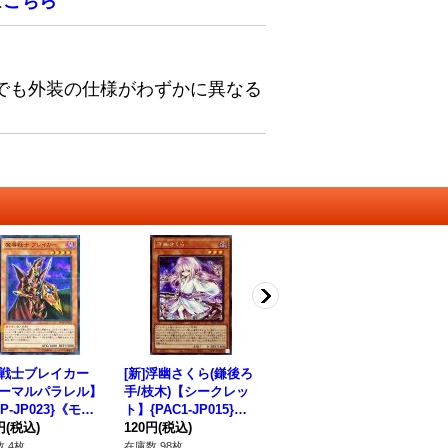
は
こちら
でも外装の仕様がわずかに異なる
戦士ブレイカー
[新]浮幽さくら(鎌後ろ
サテライトウォリアー
〔
ーマルパラレル】
手/枝木)【シークレッ
【クォーターセンチュ
ダ
AP-JP023}《モン
ト】{PAC1-JP015}
リーシークレット】{Q
レッ
ー》
円
(税込)
《モンスター》
120円
(税込)
CCU-JP055}《シンク
1,180円
(税込)
3
53
ロ》
 4枚
在庫数 98枚
在庫数 7枚
在庫