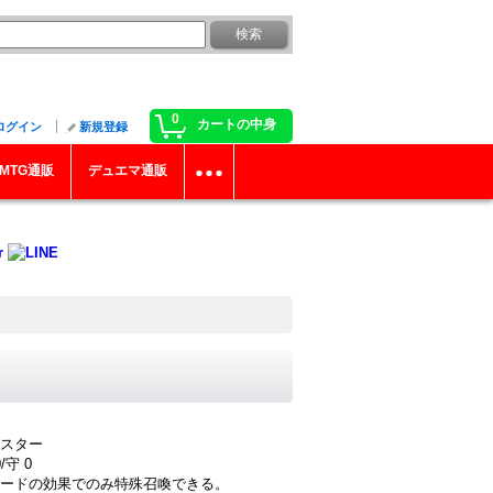
0
カートの中身
ログイン
新規登録
MTG通販
デュエマ通販
スター
守 0
ードの効果でのみ特殊召喚できる。