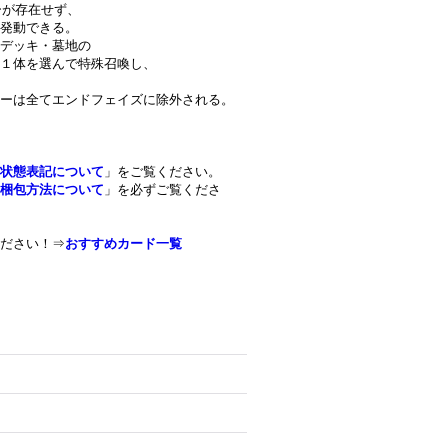
ーが存在せず、
発動できる。
・デッキ・墓地の
１体を選んで特殊召喚し、
ーは全てエンドフェイズに除外される。
状態表記について
」をご覧ください。
梱包方法について
」を必ずご覧くださ
ださい！⇒
おすすめカード一覧