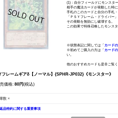
(1)：自分フィールドにモンスタ
相手の魔法カードが発動した時に
手札のこのカードと自分の手札
「ＰＳＹフレーム・ドライバー」
その発動を無効にし破壊する。
この効果で特殊召喚したモンスタ
※状態表記に関しては「
カードの
※初めてご購入の方は「
カードの
い。
他のおすすめカードも是非ご覧く
Yフレームギアδ【ノーマル】{SPHR-JP032}《モンスター》
売価格
:
80円
(税込)
庫数 ×
返品特約に関する重要事項