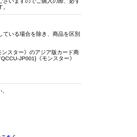
ございますのでご購入の際、必ず
す。
している場合を除き、商品を区別
}《モンスター》のアジア版カード商
CU-JP001}《モンスター》
い。