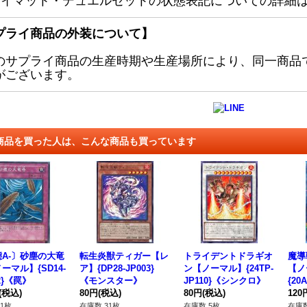
レイマット・デュエルセットの状態表記についての詳細
プライ商品の外装について】
のサプライ商品の生産時期や生産場所により、同一商品
がございます。
商品を買った人は、こんな商品も買っています
A-〕砂塵の大竜
転生炎獣ティガー【レ
トライデントドラギオ
魔導
ーマル】{SD14-
ア】{DP28-JP003}
ン【ノーマル】{24TP-
【ノ
2}《罠》
《モンスター》
JP110}《シンクロ》
{20
(税込)
80円
(税込)
80円
(税込)
スタ
120
1枚
在庫数 31枚
在庫数 5枚
在庫数