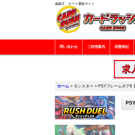
遊戯王 カード通販サイト
問い合わせ
ご利用案内
状態表記
ホーム
>
モンスター
>
PSYフレームギアδ【
PS