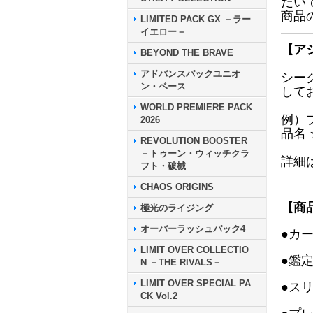
だい
商品
LIMITED PACK GX －ラー
イエロー－
【ア
BEYOND THE BRAVE
アドバンスパックユニオ
シー
ン・ベース
して
WORLD PREMIERE PACK
例）
2026
品名
REVOLUTION BOOSTER
－トゥーン・ウィッチクラ
詳細
フト・破械
CHAOS ORIGINS
【商
極光のライジング
オーバーラッシュパック4
●カ
LIMIT OVER COLLECTIO
●鑑
N －THE RIVALS－
LIMIT OVER SPECIAL PA
●ス
CK Vol.2