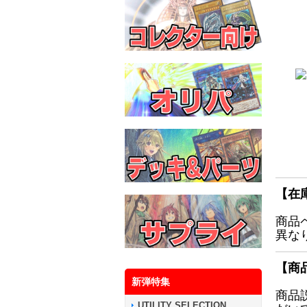
【在
商品
異な
【商
新弾特集
商品
UTILITY SELECTION