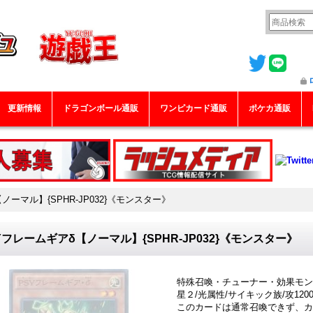
更新情報
ドラゴンボール通販
ワンピカード通販
ポケカ通販
ノーマル】{SPHR-JP032}《モンスター》
Yフレームギアδ【ノーマル】{SPHR-JP032}《モンスター》
特殊召喚・チューナー・効果モン
星２/光属性/サイキック族/攻1200/
このカードは通常召喚できず、カ