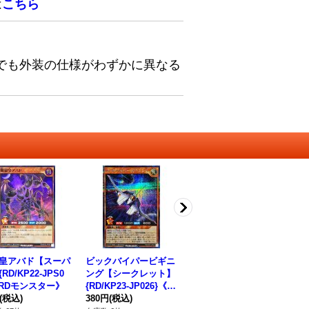
は
こちら
でも外装の仕様がわずかに異なる
皇アバド【スーパ
ビックバイパービギニ
マルチプル【シークレ
砂
RD/KP22-JPS0
ング【シークレット】
ット】{RD/KP23-JP02
ラ】
《RDモンスター》
{RD/KP23-JP026}《R
4}《RDモンスター》
《
(税込)
Dモンスター》
380円
(税込)
380円
(税込)
18