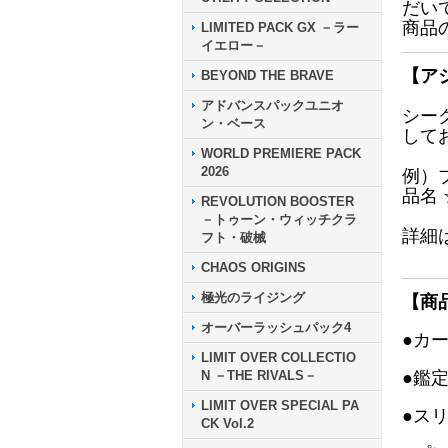
だい
商品
LIMITED PACK GX －ラー
イエロー－
【ア
BEYOND THE BRAVE
アドバンスパックユニオ
シー
ン・ベース
して
WORLD PREMIERE PACK
2026
例）
品名
REVOLUTION BOOSTER
－トゥーン・ウィッチクラ
詳細
フト・破械
CHAOS ORIGINS
極光のライジング
【商
オーバーラッシュパック4
●カ
LIMIT OVER COLLECTIO
N －THE RIVALS－
●鑑
LIMIT OVER SPECIAL PA
●ス
CK Vol.2