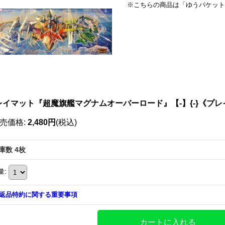
※こちらの商品は「ゆうパケット
レイマット『超魔旗艦マグナムオーバーロード』【-】{-}《プ
売価格
:
2,480円
(税込)
庫数 4枚
量
:
返品特約に関する重要事項