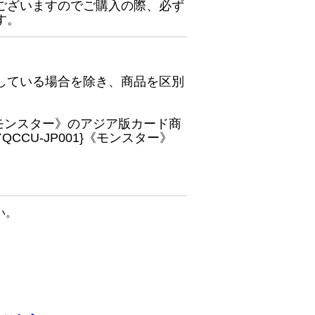
ございますのでご購入の際、必ず
す。
している場合を除き、商品を区別
}《モンスター》のアジア版カード商
CU-JP001}《モンスター》
い。