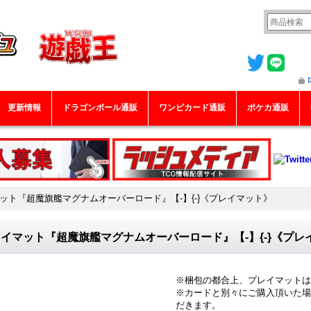
更新情報
ドラゴンボール通販
ワンピカード通販
ポケカ通販
ット『超魔旗艦マグナムオーバーロード』【-】{-}《プレイマット》
イマット『超魔旗艦マグナムオーバーロード』【-】{-}《プレ
※梱包の都合上、プレイマットは
※カードと別々にご購入頂いた場
だきます。