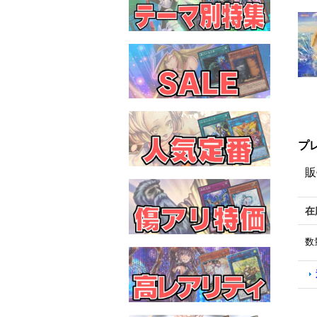
プ
販
在
数