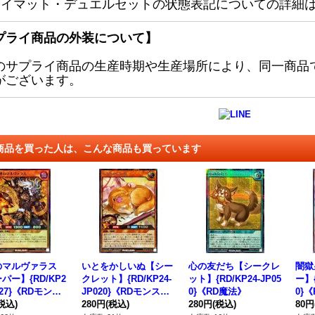
レイマット・デュエルセットの状態表記についての詳細
プライ商品の外装について】
のサプライ商品の生産時期や生産場所により、同一商品
がございます。
商品を買った人は、こんな商品も買っています
のマルヴァラス
いとをかしいぬ【シー
心の友だち【シークレ
闇獄
パー】{RD/KP2
クレット】{RD/KP24-
ット】{RD/KP24-JP05
ー】{
027}《RDモンス
JP020}《RDモンスタ
0}《RD魔法》
0}
》
税込)
ー》
280円
(税込)
280円
(税込)
80円