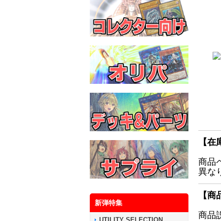
【在
商品
異な
【商
新弾特集
商品
UTILITY SELECTION