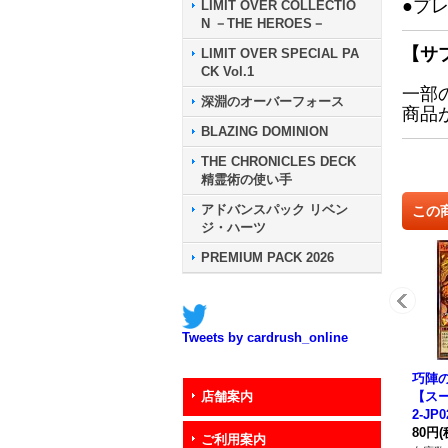
●プ
LIMIT OVER COLLECTIO
N －THE HEROES－
【サ
LIMIT OVER SPECIAL PA
CK Vol.1
一部
深淵のオーバーフォース
商品
BLAZING DOMINION
THE CHRONICLES DECK
精霊術の使い手
アドバンスパック リベン
この
ジ・ハーツ
PREMIUM PACK 2026
Tweets by cardrush_online
巧陣
【スー
店舗案内
2-JP
ター
80円
(
ご利用案内