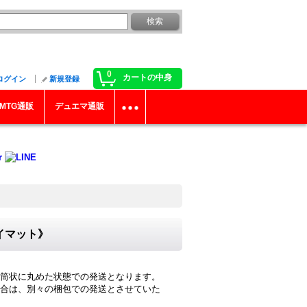
0
カートの中身
ログイン
新規登録
MTG通販
デュエマ通販
イマット》
筒状に丸めた状態での発送となります。
合は、別々の梱包での発送とさせていた