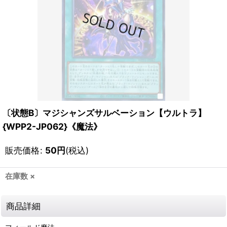
〔状態B〕マジシャンズサルベーション【ウルトラ】
{WPP2-JP062}《魔法》
販売価格
:
50
円
(税込)
在庫数 ×
商品詳細