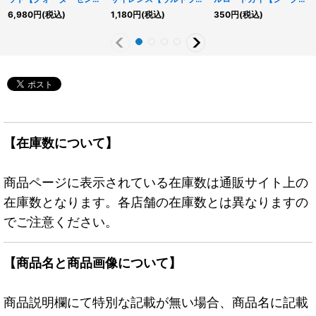
ュリーシークレット】
ラレル】{24YJ-JPT01}
ット】{BETB-JP022}
6,980
円
(税込)
1,180
円
(税込)
350
円
(税込)
{アジアINFO-JP014}
《魔法》
《モンスター》
《モンスター》
【在庫数について】
商品ページに表示されている在庫数は通販サイト上の
在庫数となります。各店舗の在庫数とは異なりますの
でご注意ください。
【商品名と商品画像について】
商品説明欄にて特別な記載が無い場合、商品名に記載