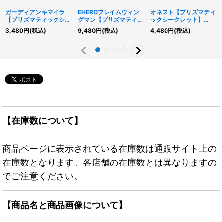
ガーディアンキマイラ
EHEROフレイムウィン
オネスト【プリズマティ
【プリズマティックシー
グマン【プリズマティッ
ックシークレット】
クレット】{BACH-
クシークレット】
{LIOV-JPS01}《モンス
3,480
円
(税込)
9,480
円
(税込)
4,480
円
(税込)
JP040}《融合》
{POTE-JPS01}《融合》
ター》
【在庫数について】
商品ページに表示されている在庫数は通販サイト上の
在庫数となります。各店舗の在庫数とは異なりますの
でご注意ください。
【商品名と商品画像について】