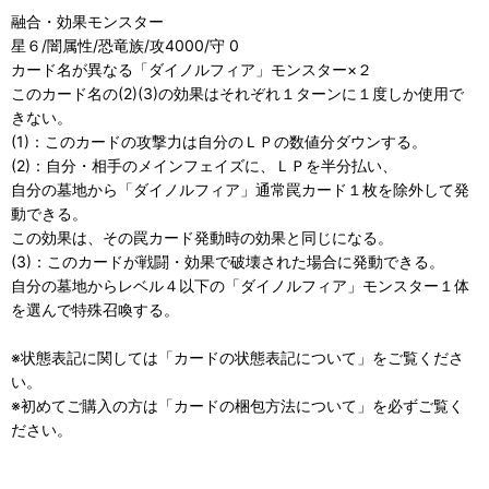
融合・効果モンスター
星６/闇属性/恐竜族/攻4000/守 0
カード名が異なる「ダイノルフィア」モンスター×２
このカード名の(2)(3)の効果はそれぞれ１ターンに１度しか使用で
きない。
(1)：このカードの攻撃力は自分のＬＰの数値分ダウンする。
(2)：自分・相手のメインフェイズに、ＬＰを半分払い、
自分の墓地から「ダイノルフィア」通常罠カード１枚を除外して発
動できる。
この効果は、その罠カード発動時の効果と同じになる。
(3)：このカードが戦闘・効果で破壊された場合に発動できる。
自分の墓地からレベル４以下の「ダイノルフィア」モンスター１体
を選んで特殊召喚する。
※状態表記に関しては「
カードの状態表記について」をご覧くださ
い。
※初めてご購入の方は「
カードの梱包方法について」を必ずご覧く
ださい。