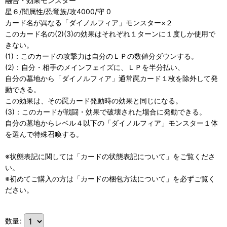
融合・効果モンスター
星６/闇属性/恐竜族/攻4000/守 0
カード名が異なる「ダイノルフィア」モンスター×２
このカード名の(2)(3)の効果はそれぞれ１ターンに１度しか使用で
きない。
(1)：このカードの攻撃力は自分のＬＰの数値分ダウンする。
(2)：自分・相手のメインフェイズに、ＬＰを半分払い、
自分の墓地から「ダイノルフィア」通常罠カード１枚を除外して発
動できる。
この効果は、その罠カード発動時の効果と同じになる。
(3)：このカードが戦闘・効果で破壊された場合に発動できる。
自分の墓地からレベル４以下の「ダイノルフィア」モンスター１体
を選んで特殊召喚する。
※状態表記に関しては「
カードの状態表記について」をご覧くださ
い。
※初めてご購入の方は「
カードの梱包方法について」を必ずご覧く
ださい。
数量
: