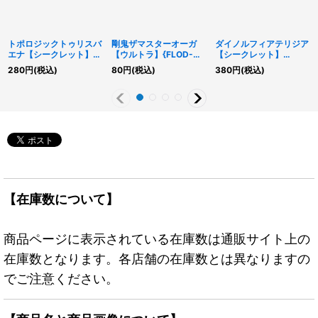
トポロジックトゥリスバ
剛鬼ザマスターオーガ
ダイノルフィアテリジア
エナ【シークレット】
【ウルトラ】{FLOD-
【シークレット】
{FLOD-JP036}《リン
JP041}《リンク》
{BACH-JP009}《モン
280
円
(税込)
80
円
(税込)
380
円
(税込)
ク》
スター》
【在庫数について】
商品ページに表示されている在庫数は通販サイト上の
在庫数となります。各店舗の在庫数とは異なりますの
でご注意ください。