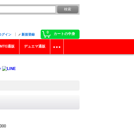
0
カートの中身
ログイン
新規登録
MTG通販
デュエマ通販
000