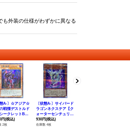
でも外装の仕様がわずかに異なる
態A-〕☆アジア☆
〔状態A-〕サイバード
(未開封)反逆の罪宝ス
ヴ
の戦慄デストルド
ラゴンネクステア【ク
ネークアイ【ウルトラ
ン
シークレットBLU
ォーターセンチュリー
パラレル】{23YJ-JPN
ュ
r.】{アジア24TP-J
10円
(税込)
シークレット】{QCC
930円
(税込)
01}《魔法》
1,980円
(税込)
{Q
68
17}《モンスター》
P-JP018}《モンスタ
ク
 2枚
在庫数 4枚
在庫数 14枚
在庫
ー》