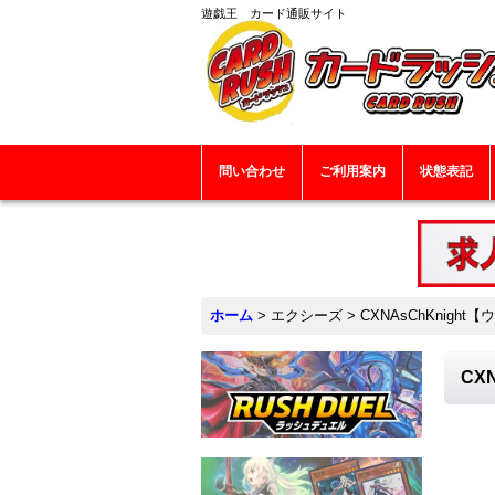
遊戯王 カード通販サイト
問い合わせ
ご利用案内
状態表記
ホーム
>
エクシーズ
>
CXNAsChKnight
CX