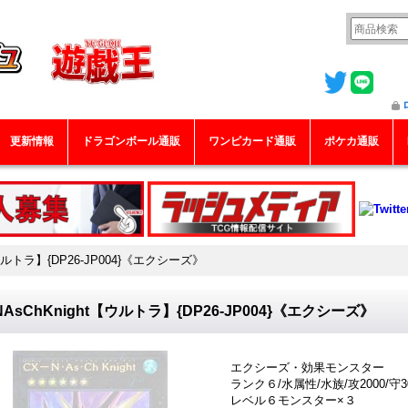
更新情報
ドラゴンボール通販
ワンピカード通販
ポケカ通販
【ウルトラ】{DP26-JP004}《エクシーズ》
NAsChKnight【ウルトラ】{DP26-JP004}《エクシーズ》
エクシーズ・効果モンスター
ランク６/水属性/水族/攻2000/守3
レベル６モンスター×３