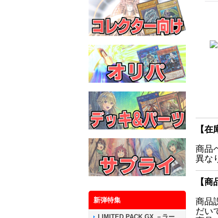
【在
商品
異な
【商
新弾特集
商品
だい
LIMITED PACK GX －ラー