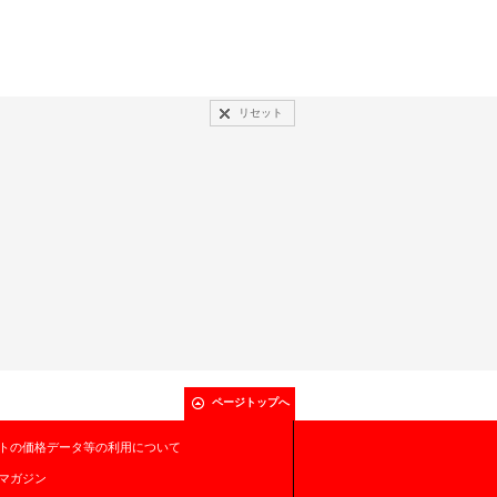
リセット
ページトップへ
トの価格データ等の利用について
マガジン