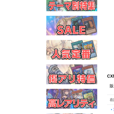
CX
販
在