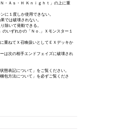
Ｎ・Ａｓ・Ｈ Ｋｎｉｇｈｔ」の上に重
ターンに１度しか使用できない。
効果では破壊されない。
取り除いて発動できる。
７」のいずれかの「Ｎｏ.」Ｘモンスター１
に重ねてＸ召喚扱いとしてＥＸデッキか
ーは次の相手エンドフェイズに破壊され
状態表記について」をご覧ください。
梱包方法について」を必ずご覧くださ