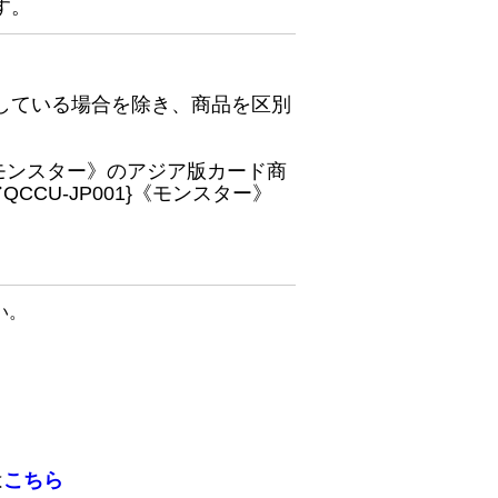
す。
している場合を除き、商品を区別
}《モンスター》のアジア版カード商
CU-JP001}《モンスター》
い。
は
こちら