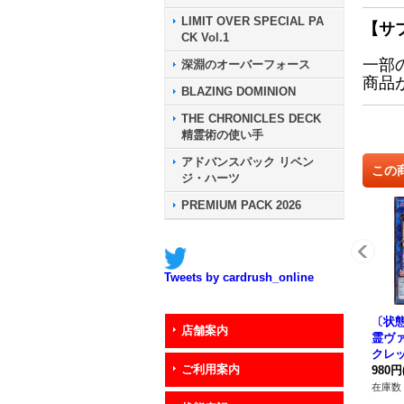
LIMIT OVER SPECIAL PA
【サ
CK Vol.1
一部
深淵のオーバーフォース
商品
BLAZING DOMINION
THE CHRONICLES DECK
精霊術の使い手
アドバンスパック リベン
この
ジ・ハーツ
PREMIUM PACK 2026
Tweets by cardrush_online
〔状
店舗案内
霊ヴ
クレッ
ご利用案内
049
980円
在庫数 