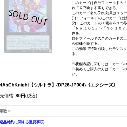
このカードは自分フィールドの「
ねてＸ召喚する事もできる。
このカード名の(2)の効果は１
(1)：フィールドのこのカードは
(2)：このカードのＸ素材を１つ
「Ｎｏ.１０１」〜「Ｎｏ.１０
体を、
自分フィールドのこのカードの上
ら特殊召喚する。
この効果で特殊召喚したモンスタ
る。
※状態表記に関しては「
カードの
※初めてご購入の方は「
カードの
い。
NAsChKnight【ウルトラ】{DP26-JP004}《エクシーズ》
売価格
:
80円
(税込)
庫数 ×
返品特約に関する重要事項