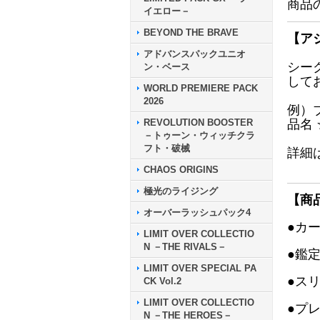
商品
イエロー－
BEYOND THE BRAVE
【ア
アドバンスパックユニオ
シー
ン・ベース
して
WORLD PREMIERE PACK
2026
例）
REVOLUTION BOOSTER
品名
－トゥーン・ウィッチクラ
フト・破械
詳細
CHAOS ORIGINS
極光のライジング
【商
オーバーラッシュパック4
●カ
LIMIT OVER COLLECTIO
N －THE RIVALS－
●鑑
LIMIT OVER SPECIAL PA
●ス
CK Vol.2
LIMIT OVER COLLECTIO
●プ
N －THE HEROES－