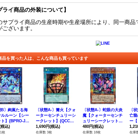
プライ商品の外装について】
のサプライ商品の生産時期や生産場所により、同一商品
がございます。
商品を買った人は、こんな商品も買っています
態B〕絢嵐たる海
〔状態A-〕篝火【クォ
〔状態A-〕蛇眼の大炎
〔状
ァルルーン【シー
ーターセンチュリーシ
魔【クォーターセンチ
亡龍
ト】{BPRO-JP
ークレット】{QCCP-J
ュリーシークレット】
ー【
}《リンク》
(税込)
P198}《魔法》
1,690円
(税込)
{LEDE-JP011}《モン
480円
(税込)
EVe
1,2
スター》
P1
1枚
在庫数 3枚
在庫数 18枚
在庫数