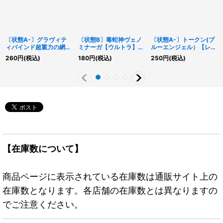
〔状態A-〕グラヴィテ
〔状態B〕毒蛇神ヴェノ
〔状態A-〕トークン(ブ
ィバインド超重力の網
ミナーガ【ウルトラ】
ルーエンジェル）【レ
【スーパー】{BE01-
{TAEV-JP013}《モンス
ア】{TK01-JP019}《ト
260
円
(税込)
180
円
(税込)
250
円
(税込)
JP160}《罠》
ター》
ークン》
【在庫数について】
商品ページに表示されている在庫数は通販サイト上の
在庫数となります。各店舗の在庫数とは異なりますの
でご注意ください。