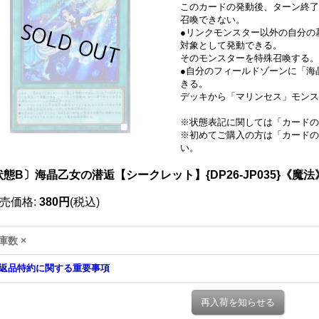
このカードの発動後、ターン終了
召喚できない。
●リンクモンスター以外の自分の
対象として発動できる。
そのモンスターを特殊召喚する。
●自分のフィールドゾーンに「海
きる。
デッキから「マリンセス」モンス
※状態表記に関しては「
カードの
※初めてご購入の方は「
カードの
い。
態B〕海晶乙女の潜逅【シークレット】{DP26-JP035}《魔法
売価格
:
380円
(税込)
庫数 ×
返品特約に関する重要事項
再入荷を知らせる