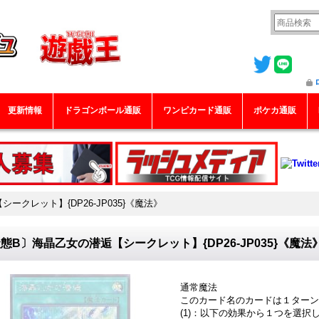
更新情報
ドラゴンボール通販
ワンピカード通販
ポケカ通販
ークレット】{DP26-JP035}《魔法》
態B〕海晶乙女の潜逅【シークレット】{DP26-JP035}《魔法
通常魔法
このカード名のカードは１ターン
(1)：以下の効果から１つを選択