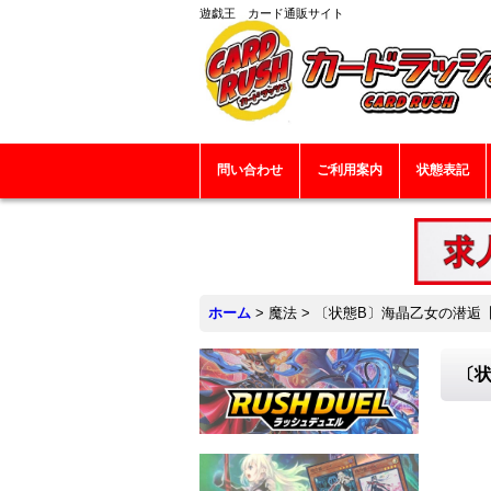
遊戯王 カード通販サイト
問い合わせ
ご利用案内
状態表記
ホーム
>
魔法
>
〔状態B〕海晶乙女の潜逅【シ
〔状