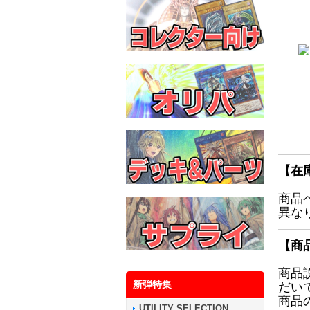
【在
商品
異な
【商
商品
新弾特集
だい
商品
UTILITY SELECTION