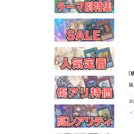
〔状
販
在