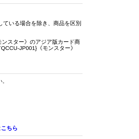
している場合を除き、商品を区別
}《モンスター》のアジア版カード商
CU-JP001}《モンスター》
い。
は
こちら