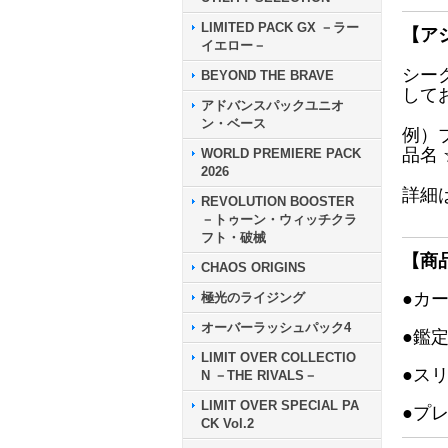
LIMITED PACK GX －ラー
【ア
イエロー－
シー
BEYOND THE BRAVE
して
アドバンスパックユニオ
ン・ベース
例）
品名
WORLD PREMIERE PACK
2026
詳細
REVOLUTION BOOSTER
－トゥーン・ウィッチクラ
フト・破械
【商
CHAOS ORIGINS
●カ
極光のライジング
オーバーラッシュパック4
●鑑
LIMIT OVER COLLECTIO
●ス
N －THE RIVALS－
LIMIT OVER SPECIAL PA
●プ
CK Vol.2