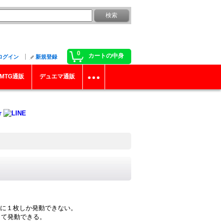
0
カートの中身
ログイン
新規登録
MTG通販
デュエマ通販
》
に１枚しか発動できない。
して発動できる。