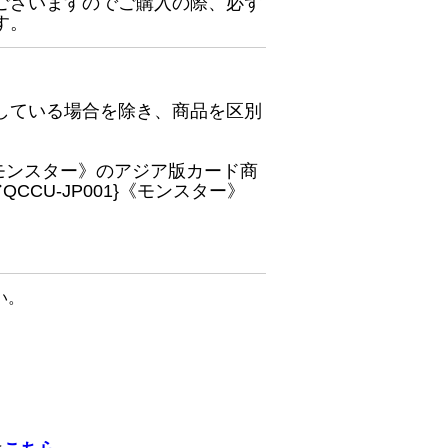
ございますのでご購入の際、必ず
す。
している場合を除き、商品を区別
}《モンスター》のアジア版カード商
CU-JP001}《モンスター》
い。