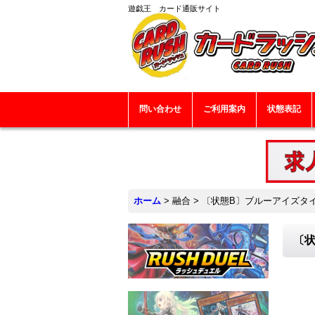
遊戯王 カード通販サイト
問い合わせ
ご利用案内
状態表記
ホーム
>
融合
>
〔状態B〕ブルーアイズタイラ
〔状