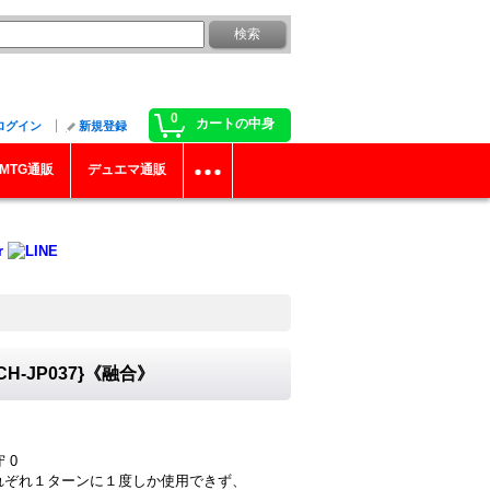
0
カートの中身
ログイン
新規登録
MTG通販
デュエマ通販
-JP037}《融合》
 0
はそれぞれ１ターンに１度しか使用できず、