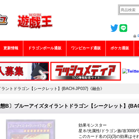
更新情報
ドラゴンボール通販
ワンピカード通販
ポケカ通販
ントドラゴン【シークレット】{BACH-JP037}《融合》
態B〕ブルーアイズタイラントドラゴン【シークレット】{BACH
効果モンスター
星８/光属性/ドラゴン族/攻3000/守
このカード名の(1)(3)の効果