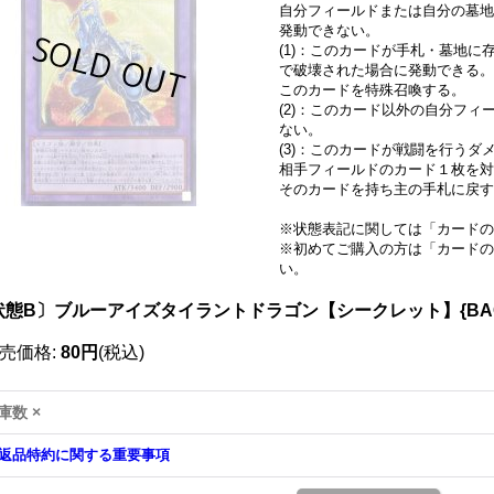
自分フィールドまたは自分の墓地
発動できない。
(1)：このカードが手札・墓地
で破壊された場合に発動できる。
このカードを特殊召喚する。
(2)：このカード以外の自分フ
ない。
(3)：このカードが戦闘を行うダ
相手フィールドのカード１枚を対
そのカードを持ち主の手札に戻す
※状態表記に関しては「
カードの
※初めてご購入の方は「
カードの
い。
状態B〕ブルーアイズタイラントドラゴン【シークレット】{BACH
売価格
:
80円
(税込)
庫数 ×
返品特約に関する重要事項