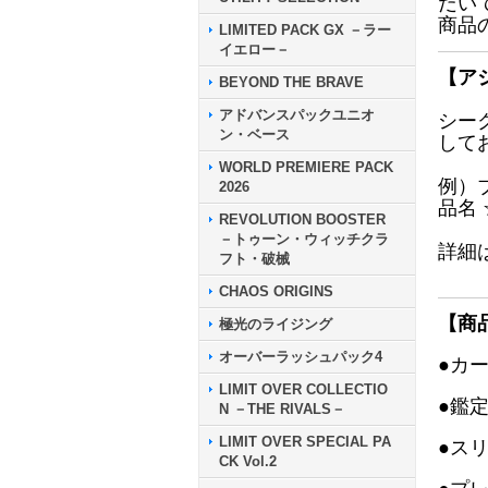
だい
商品
LIMITED PACK GX －ラー
イエロー－
【ア
BEYOND THE BRAVE
アドバンスパックユニオ
シー
ン・ベース
して
WORLD PREMIERE PACK
例）
2026
品名
REVOLUTION BOOSTER
－トゥーン・ウィッチクラ
詳細
フト・破械
CHAOS ORIGINS
【商
極光のライジング
オーバーラッシュパック4
●カ
LIMIT OVER COLLECTIO
●鑑
N －THE RIVALS－
LIMIT OVER SPECIAL PA
●ス
CK Vol.2