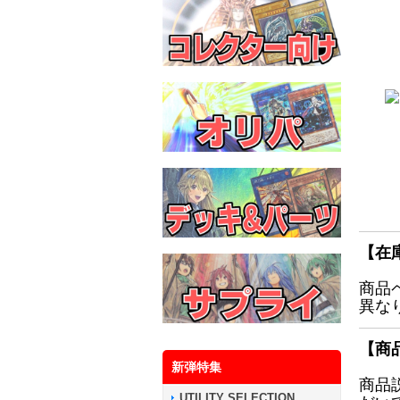
【在
商品
異な
【商
新弾特集
商品
UTILITY SELECTION