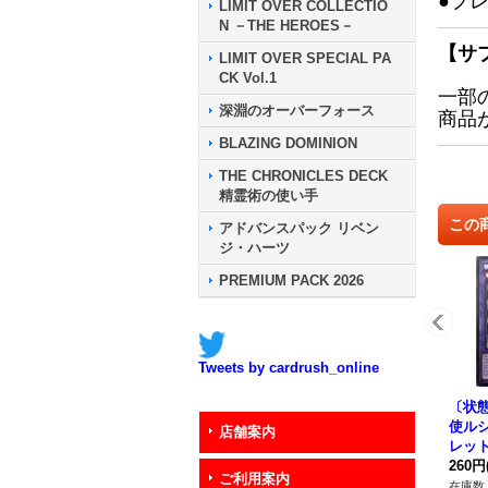
●プ
LIMIT OVER COLLECTIO
N －THE HEROES－
【サ
LIMIT OVER SPECIAL PA
CK Vol.1
一部
深淵のオーバーフォース
商品
BLAZING DOMINION
THE CHRONICLES DECK
精霊術の使い手
この
アドバンスパック リベン
ジ・ハーツ
PREMIUM PACK 2026
Tweets by cardrush_online
〔状態
使ル
店舗案内
レット
0}《
260円
ご利用案内
在庫数 