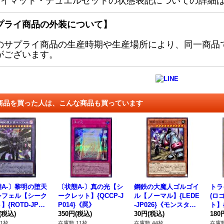
レイマット・デュエルセットの状態表記についての詳細
プライ商品の外装について】
のサプライ商品の生産時期や生産場所により、同一商品
がございます。
商品を買った人は、こんな商品も買っています
A-〕黎明の堕天
〔状態A-〕真の光【シ
鋼鉄の大魔人ゴルゴイ
トラ
シフェル【シーク
ークレット】{QCCP-J
ル【ノーマル】{LEDE
(ロ
】{ROTD-JP04
P014}《罠》
-JP026}《モンスタ
ト】{
融合》
(税込)
350円
(税込)
ー》
30円
(税込)
《モ
180
1枚
在庫数 11枚
在庫数 44枚
在庫数