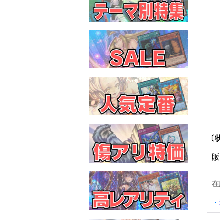
〔
販
在