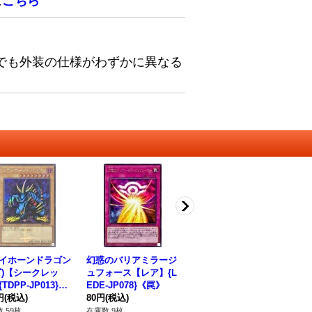
は
こちら
でも外装の仕様がわずかに異なる
イホーンドラゴン
幻惑のバリアミラージ
叛逆の堕天使【ウルト
〔
ゴ)【シークレッ
ュフォース【レア】{L
ラ】{BPRO-JPS14}
ー
TDPP-JP013}
EDE-JP078}《罠》
《罠》
P1
ンスター》
円
(税込)
80円
(税込)
120円
(税込)
ー
18
 59枚
在庫数 9枚
在庫数 13枚
在庫