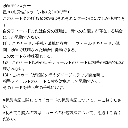
効果モンスター
星８/光属性/ドラゴン族/攻3000/守 0
このカード名の(1)(3)の効果はそれぞれ１ターンに１度しか使用でき
ず、
自分フィールドまたは自分の墓地に「青眼の白龍」が存在する場合
にしか発動できない。
(1)：このカードが手札・墓地に存在し、フィールドのカードが戦
闘・効果で破壊された場合に発動できる。
このカードを特殊召喚する。
(2)：このカード以外の自分フィールドのカードは相手の効果では破
壊されない。
(3)：このカードが戦闘を行うダメージステップ開始時に、
相手フィールドのカード１枚を対象として発動できる。
そのカードを持ち主の手札に戻す。
※状態表記に関しては「
カードの状態表記について」をご覧くださ
い。
※初めてご購入の方は「
カードの梱包方法について」を必ずご覧く
ださい。