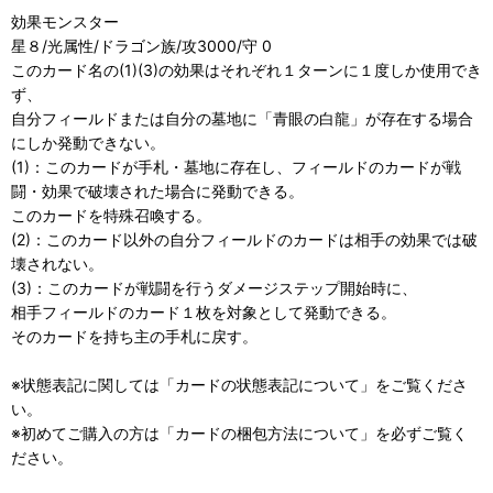
効果モンスター
星８/光属性/ドラゴン族/攻3000/守 0
このカード名の(1)(3)の効果はそれぞれ１ターンに１度しか使用でき
ず、
自分フィールドまたは自分の墓地に「青眼の白龍」が存在する場合
にしか発動できない。
(1)：このカードが手札・墓地に存在し、フィールドのカードが戦
闘・効果で破壊された場合に発動できる。
このカードを特殊召喚する。
(2)：このカード以外の自分フィールドのカードは相手の効果では破
壊されない。
(3)：このカードが戦闘を行うダメージステップ開始時に、
相手フィールドのカード１枚を対象として発動できる。
そのカードを持ち主の手札に戻す。
※状態表記に関しては「
カードの状態表記について」をご覧くださ
い。
※初めてご購入の方は「
カードの梱包方法について」を必ずご覧く
ださい。