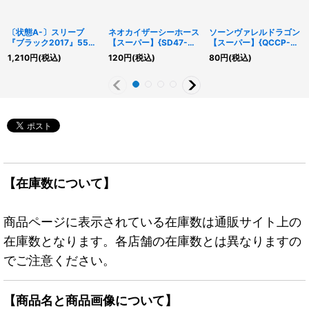
〔状態A-〕スリーブ
ネオカイザーシーホース
ソーンヴァレルドラゴン
『ブラック2017』55枚
【スーパー】{SD47-
【スーパー】{QCCP-
入り【-】{-}《スリー
JPP02}《モンスター》
JP101}《リンク》
1,210
円
(税込)
120
円
(税込)
80
円
(税込)
ブ》
【在庫数について】
商品ページに表示されている在庫数は通販サイト上の
在庫数となります。各店舗の在庫数とは異なりますの
でご注意ください。
【商品名と商品画像について】