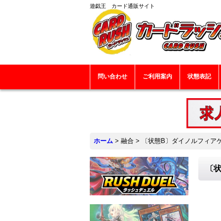
遊戯王 カード通販サイト
問い合わせ
ご利用案内
状態表記
ホーム
>
融合
>
〔状態B〕ダイノルフィアケン
〔状