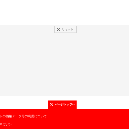
リセット
ページトップへ
トの価格データ等の利用について
マガジン