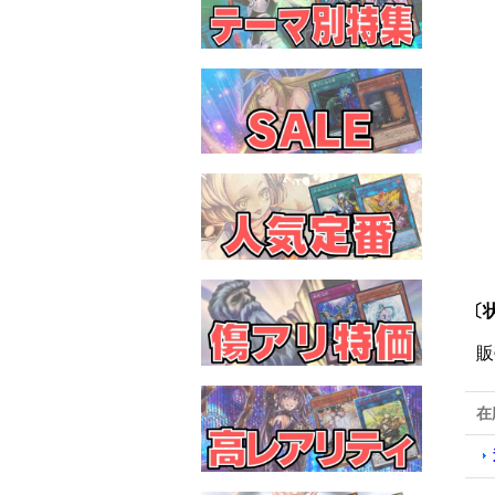
〔
販
在