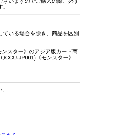
ございますのでご購入の際、必ず
す。
している場合を除き、商品を区別
}《モンスター》のアジア版カード商
CU-JP001}《モンスター》
い。