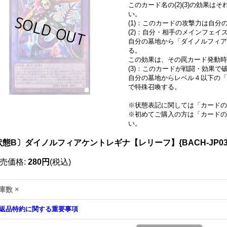
このカード名の(2)(3)の効果
い。
(1)：このカードの攻撃力は自分
(2)：自分・相手のメインフェイ
自分の墓地から「ダイノルフィア
る。
この効果は、その罠カード発動時
(3)：このカードが戦闘・効果
自分の墓地からレベル４以下の「
で特殊召喚する。
※状態表記に関しては「
カードの
※初めてご購入の方は「
カードの
い。
状態B〕ダイノルフィアケントレギナ【レリーフ】{BACH-JP03
売価格
:
280円
(税込)
庫数 ×
返品特約に関する重要事項