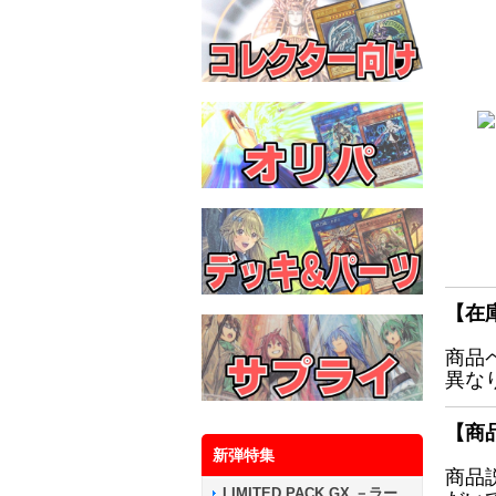
【在
商品
異な
【商
新弾特集
商品
LIMITED PACK GX －ラー