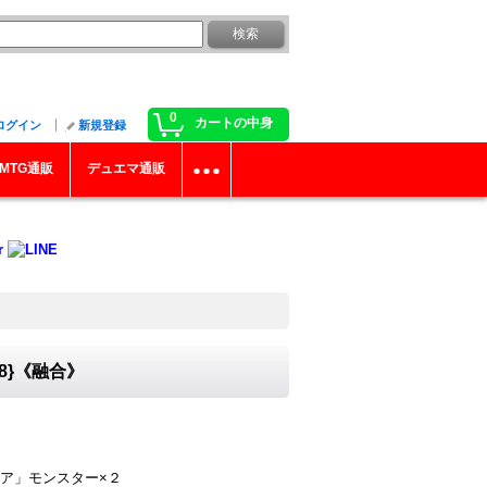
0
カートの中身
ログイン
新規登録
MTG通販
デュエマ通販
8}《融合》
ア」モンスター×２