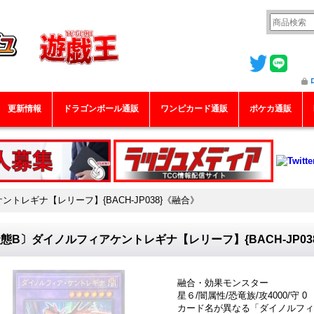
更新情報
ドラゴンボール通販
ワンピカード通販
ポケカ通販
トレギナ【レリーフ】{BACH-JP038}《融合》
態B〕ダイノルフィアケントレギナ【レリーフ】{BACH-JP03
融合・効果モンスター
星６/闇属性/恐竜族/攻4000/守 0
カード名が異なる「ダイノルフィ