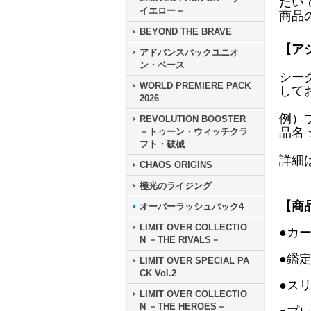
だい
イエロー－
商品
BEYOND THE BRAVE
【ア
アドバンスパックユニオ
ン・ベース
シー
WORLD PREMIERE PACK
して
2026
例）
REVOLUTION BOOSTER
品名
－トゥーン・ウィッチクラ
フト・破械
詳細
CHAOS ORIGINS
極光のライジング
【商
オーバーラッシュパック4
LIMIT OVER COLLECTIO
●カ
N －THE RIVALS－
●鑑
LIMIT OVER SPECIAL PA
CK Vol.2
●ス
LIMIT OVER COLLECTIO
N －THE HEROES－