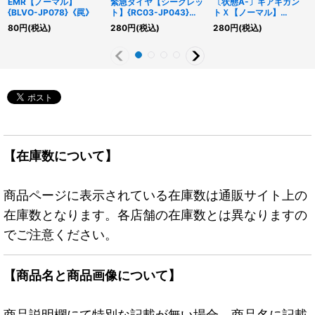
EMR【ノーマル】
緊急ダイヤ【シークレッ
〔状態A-〕ギアギガン
{BLVO-JP078}《罠》
ト】{RC03-JP043}
トＸ【ノーマル】
《魔法》
{20TP-JP210}《エクシ
80
円
(税込)
280
円
(税込)
280
円
(税込)
ーズ》
【在庫数について】
商品ページに表示されている在庫数は通販サイト上の
在庫数となります。各店舗の在庫数とは異なりますの
でご注意ください。
【商品名と商品画像について】
商品説明欄にて特別な記載が無い場合、商品名に記載