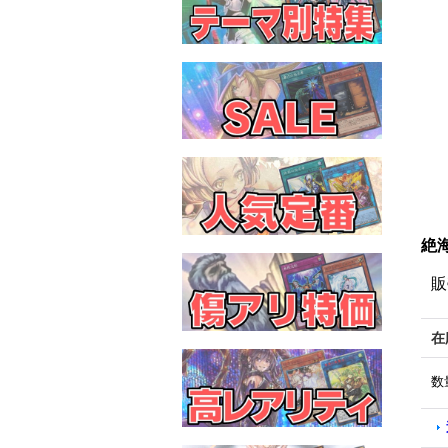
絶海
販
在
数