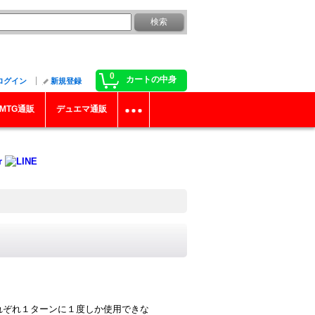
0
カートの中身
ログイン
新規登録
MTG通販
デュエマ通販
はそれぞれ１ターンに１度しか使用できな