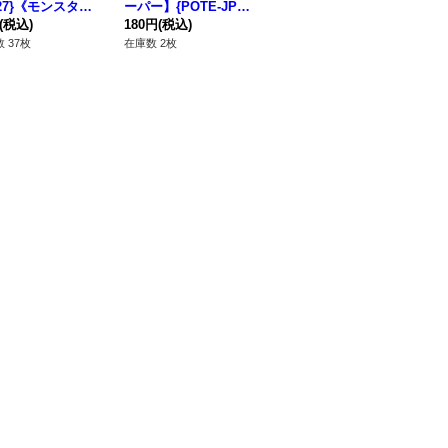
027}《モンスタ
ーパー】{POTE-JP01
リーシークレット】{R
P-
(税込)
4}《モンスター》
180円
(税込)
C04-JP036}《エクシ
580円
(税込)
ズ
28
ーズ》
 37枚
在庫数 2枚
在庫数 21枚
在庫