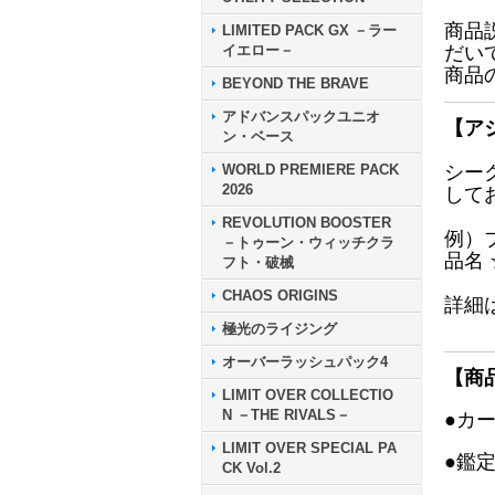
商品
LIMITED PACK GX －ラー
イエロー－
だい
商品
BEYOND THE BRAVE
アドバンスパックユニオ
【ア
ン・ベース
WORLD PREMIERE PACK
シー
2026
して
REVOLUTION BOOSTER
例）
－トゥーン・ウィッチクラ
品名
フト・破械
CHAOS ORIGINS
詳細
極光のライジング
オーバーラッシュパック4
【商
LIMIT OVER COLLECTIO
N －THE RIVALS－
●カ
LIMIT OVER SPECIAL PA
●鑑
CK Vol.2