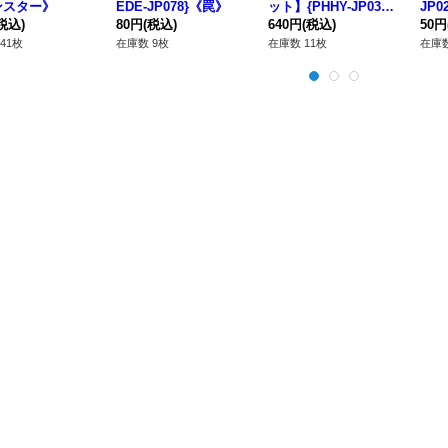
ンスター》
EDE-JP078}《罠》
ット】{PHHY-JP038}
JP
税込)
80円
(税込)
《シンクロ》
640円
(税込)
ー》
50円
41枚
在庫数 9枚
在庫数 11枚
在庫数