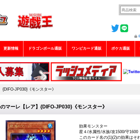
更新情報
ドラゴンボール通販
ワンピカード通販
ポケカ通販
DIFO-JP030}《モンスター》
のマーレ【レア】{DIFO-JP030}《モンスター》
効果モンスター
星４/水属性/水族/攻1500/守1600
このカード名の(1)(2)の効果