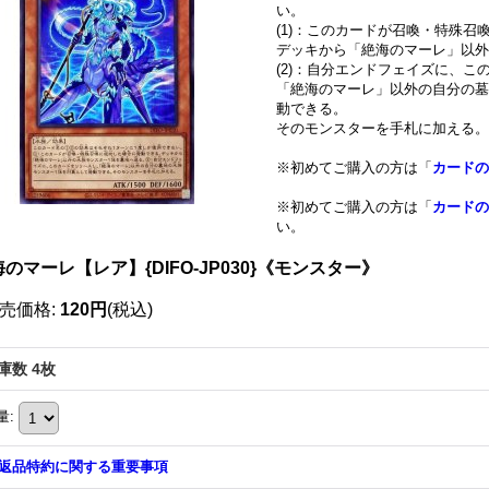
い。
(1)：このカードが召喚・特殊
デッキから「絶海のマーレ」以外
(2)：自分エンドフェイズに、こ
「絶海のマーレ」以外の自分の墓
動できる。
そのモンスターを手札に加える。
※初めてご購入の方は「
カードの
※初めてご購入の方は「
カードの
い。
のマーレ【レア】{DIFO-JP030}《モンスター》
売価格
:
120円
(税込)
庫数 4枚
量
:
返品特約に関する重要事項