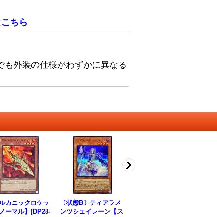
は
こちら
でも外装の仕様がわずかに異なる
ルカニックロケッ
〔状態B〕ティアラメ
ダウナードマジシャン
〔
ノーマル】{DP28-
ンツシェイレーン【ス
【クォーターセンチュ
ト