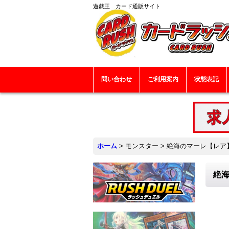
遊戯王 カード通販サイト
問い合わせ
ご利用案内
状態表記
ホーム
>
モンスター
>
絶海のマーレ【レア】{
絶海