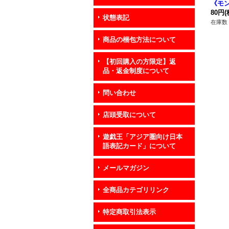
《モ
80円
(
状態表記
在庫数 
商品の梱包方法について
【初回購入の方限定】返
品・返金制度について
問い合わせ
店頭受取について
遊戯王「アジア圏向け日本
語表記カード」について
メールマガジン
全商品カテゴリリンク
特定商取引法表示