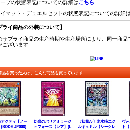
リーブの状態表記についての詳細は
こちら
レイマット・デュエルセットの状態表記についての詳細
プライ商品の外装について】
のサプライ商品の生産時期や生産場所により、同一商品
がございます。
商品を買った人は、こんな商品も買っています
のアクティ【ノー
幻惑のバリアミラージ
〔状態A-〕氷水啼エジ
ヴォ
BODE-JP008}
ュフォース【レア】{L
ルギュミル【シークレ
ト【